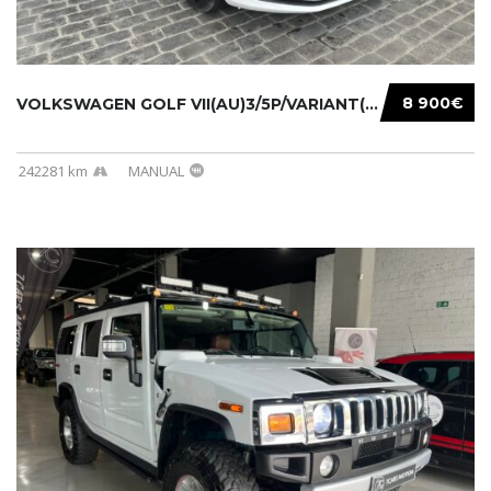
8 900€
VOLKSWAGEN GOLF VII(AU)3/5P/VARIANT(12-16 20...
242281 km
MANUAL