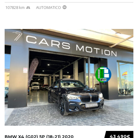
107828 km
AUTOMATICO
43 490€
BMW X4 (G02) 5P (18-21) 2020