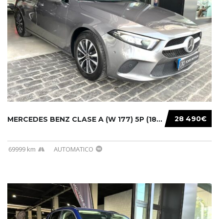
28 490€
MERCEDES BENZ CLASE A (W 177) 5P (18-) 2020....
69999 km
AUTOMATICO