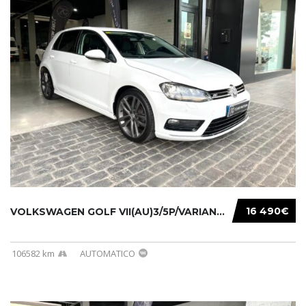
16 490€
VOLKSWAGEN GOLF VII(AU)3/5P/VARIANT(12-16 20...
106582 km
AUTOMATICO