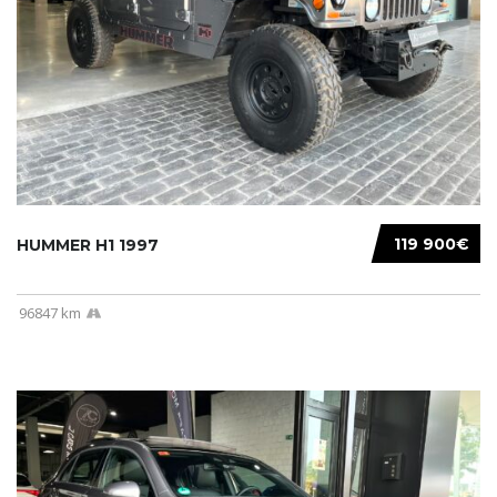
119 900€
HUMMER H1 1997
96847 km