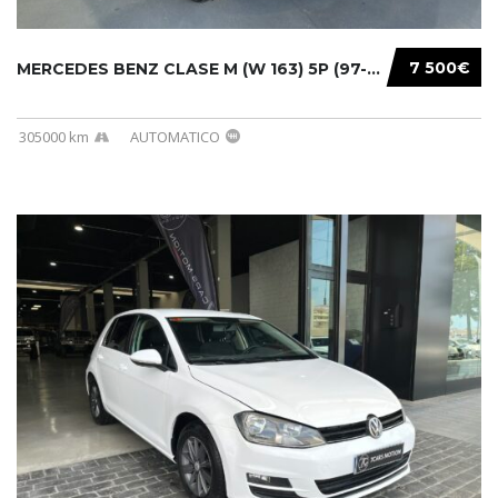
7 500€
MERCEDES BENZ CLASE M (W 163) 5P (97-05) 200...
305000 km
AUTOMATICO