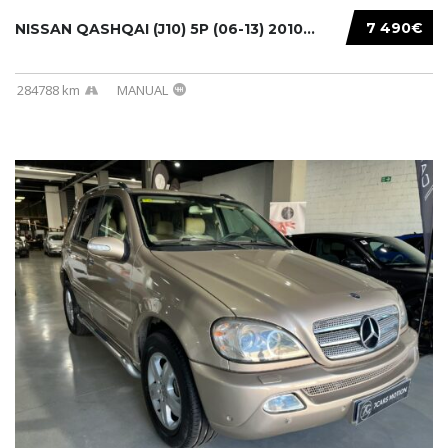
7 490€
NISSAN QASHQAI (J10) 5P (06-13) 2010...
284788 km
MANUAL