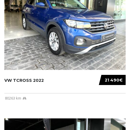
21 490€
VW TCROSS 2022
80263 km