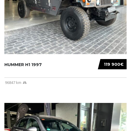
119 900€
HUMMER H1 1997
96847 km