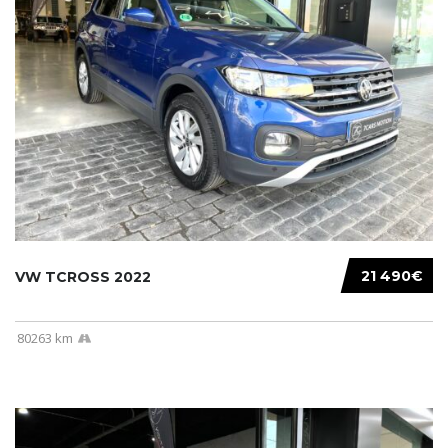
21 490€
VW TCROSS 2022
80263 km