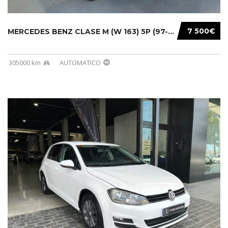
7 500€
MERCEDES BENZ CLASE M (W 163) 5P (97-05) 200...
305000 km
AUTOMATICO