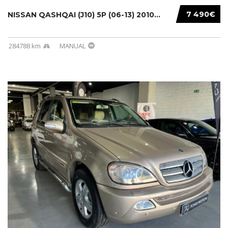
7 490€
NISSAN QASHQAI (J10) 5P (06-13) 2010...
284788 km
MANUAL