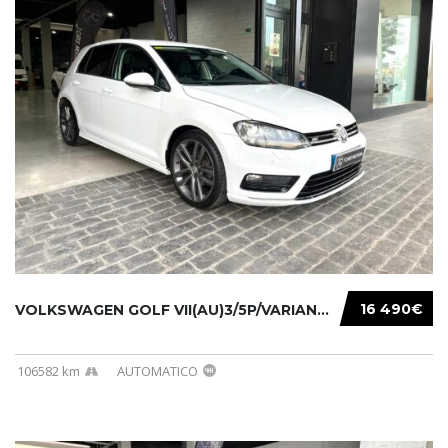
16 490€
VOLKSWAGEN GOLF VII(AU)3/5P/VARIANT(12-16 20...
106582 km
AUTOMATICO