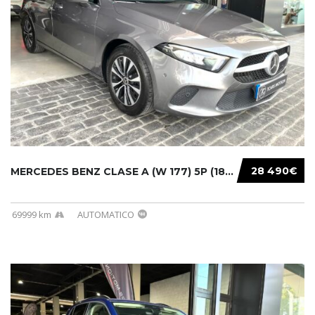
28 490€
MERCEDES BENZ CLASE A (W 177) 5P (18-) 2020....
69999 km
AUTOMATICO