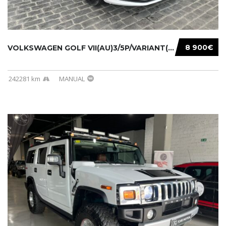
8 900€
VOLKSWAGEN GOLF VII(AU)3/5P/VARIANT(12-16 20...
242281 km
MANUAL