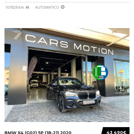
107828 km
AUTOMATICO
43 490€
BMW X4 (G02) 5P (18-21) 2020