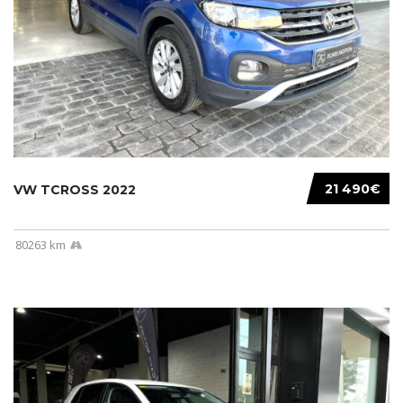
21 490€
VW TCROSS 2022
80263 km