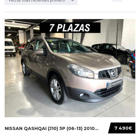
Fecha: más recientes primero
7 490€
NISSAN QASHQAI (J10) 5P (06-13) 2010...