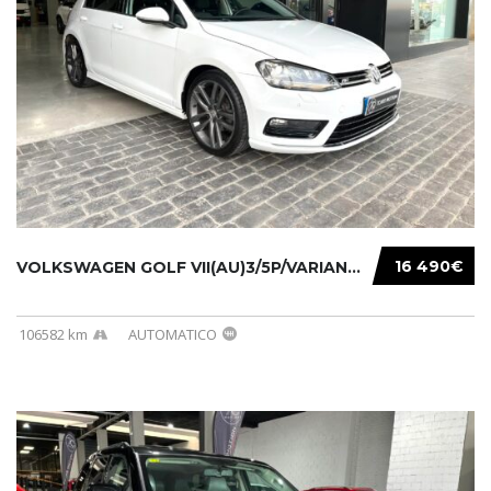
16 490€
VOLKSWAGEN GOLF VII(AU)3/5P/VARIANT(12-16 20...
106582 km
AUTOMATICO