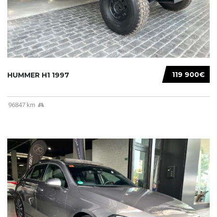
119 900€
HUMMER H1 1997
96847 km