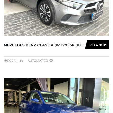
28 490€
MERCEDES BENZ CLASE A (W 177) 5P (18-) 2020....
69999 km
AUTOMATICO