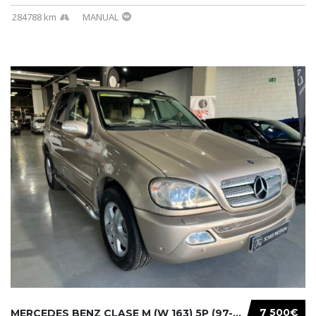
284788 km
MANUAL
7 500€
MERCEDES BENZ CLASE M (W 163) 5P (97-05) 200...