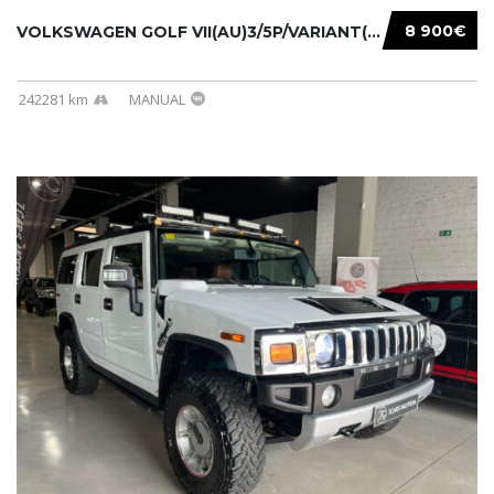
8 900€
VOLKSWAGEN GOLF VII(AU)3/5P/VARIANT(12-16 20...
242281 km
MANUAL