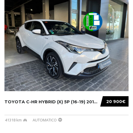
20 900€
TOYOTA C-HR HYBRID (X) 5P (16-19) 2019...
41318 km
AUTOMATICO