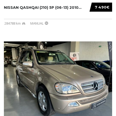
7 490€
NISSAN QASHQAI (J10) 5P (06-13) 2010...
284788 km
MANUAL