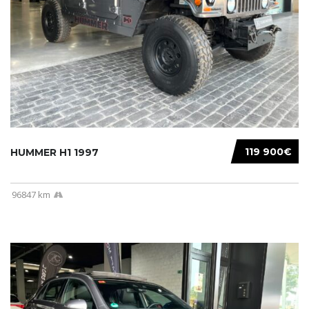
119 900€
HUMMER H1 1997
96847 km