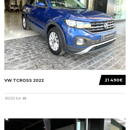
21 490€
VW TCROSS 2022
80263 km