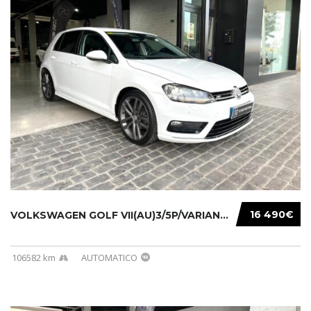
16 490€
VOLKSWAGEN GOLF VII(AU)3/5P/VARIANT(12-16 20...
106582 km
AUTOMATICO