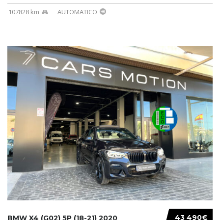
107828 km
AUTOMATICO
43 490€
BMW X4 (G02) 5P (18-21) 2020