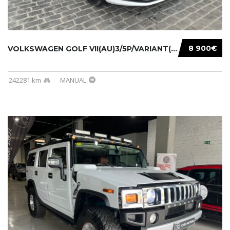
8 900€
VOLKSWAGEN GOLF VII(AU)3/5P/VARIANT(12-16 20...
242281 km
MANUAL