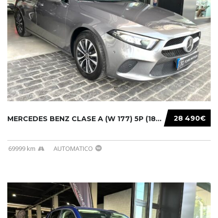
28 490€
MERCEDES BENZ CLASE A (W 177) 5P (18-) 2020....
69999 km
AUTOMATICO