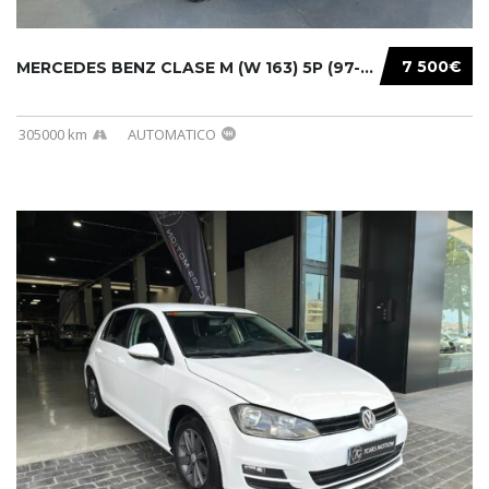
7 500€
MERCEDES BENZ CLASE M (W 163) 5P (97-05) 200...
305000 km
AUTOMATICO