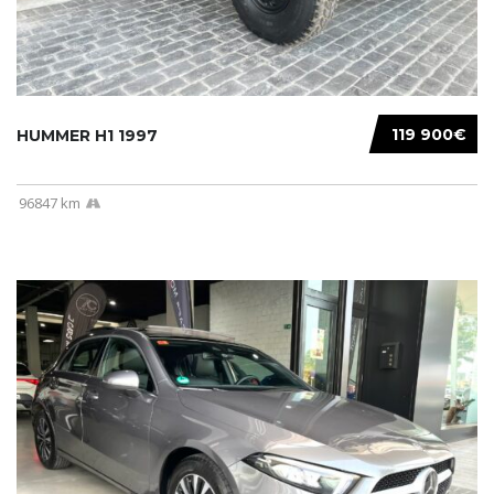
119 900€
HUMMER H1 1997
96847 km