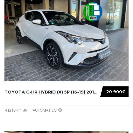
20 900€
TOYOTA C-HR HYBRID (X) 5P (16-19) 2019...
41318 km
AUTOMATICO