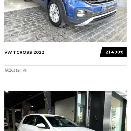
21 490€
VW TCROSS 2022
80263 km