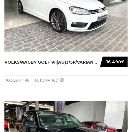
16 490€
VOLKSWAGEN GOLF VII(AU)3/5P/VARIANT(12-16 20...
106582 km
AUTOMATICO