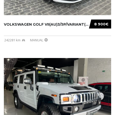
8 900€
VOLKSWAGEN GOLF VII(AU)3/5P/VARIANT(12-16 20...
242281 km
MANUAL