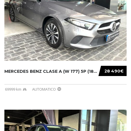
28 490€
MERCEDES BENZ CLASE A (W 177) 5P (18-) 2020....
69999 km
AUTOMATICO