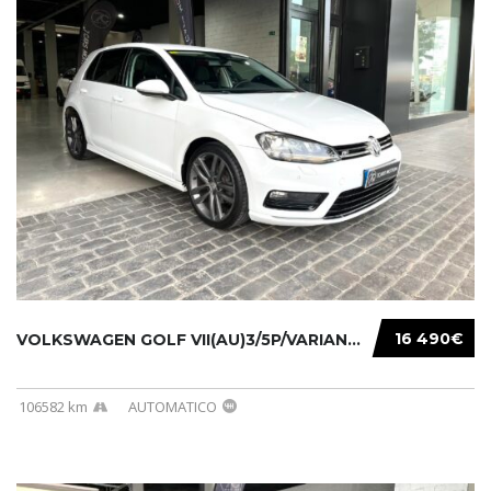
16 490€
VOLKSWAGEN GOLF VII(AU)3/5P/VARIANT(12-16 20...
106582 km
AUTOMATICO