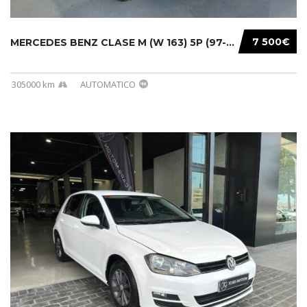
7 500€
MERCEDES BENZ CLASE M (W 163) 5P (97-05) 200...
305000 km
AUTOMATICO