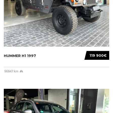
119 900€
HUMMER H1 1997
96847 km