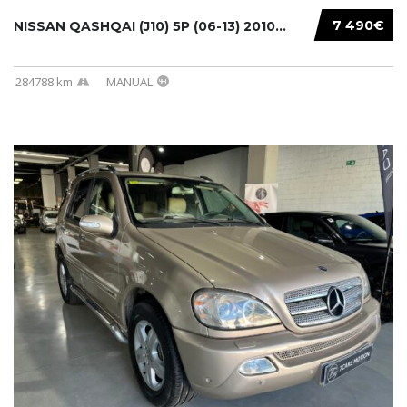
7 490€
NISSAN QASHQAI (J10) 5P (06-13) 2010...
284788 km
MANUAL