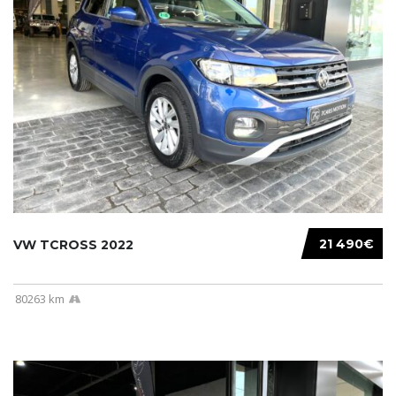
21 490€
VW TCROSS 2022
80263 km