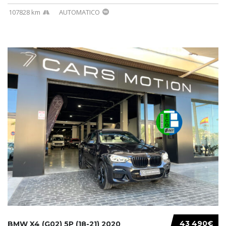
107828 km
AUTOMATICO
43 490€
BMW X4 (G02) 5P (18-21) 2020