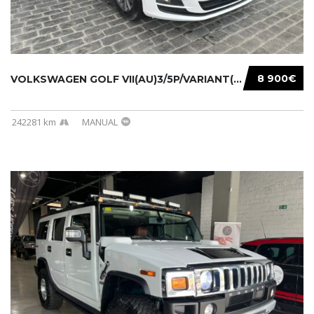
8 900€
VOLKSWAGEN GOLF VII(AU)3/5P/VARIANT(12-16 20...
242281 km
MANUAL