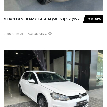
7 500€
MERCEDES BENZ CLASE M (W 163) 5P (97-05) 200...
305000 km
AUTOMATICO