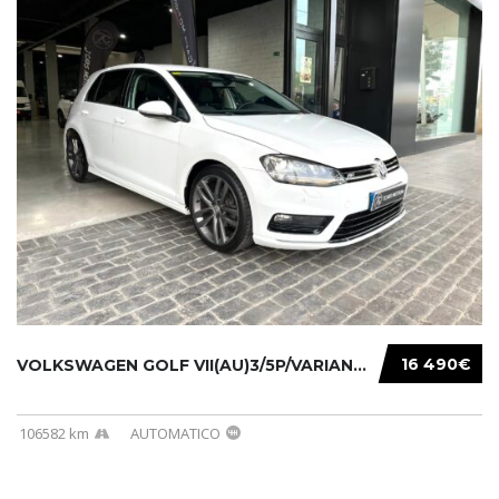
16 490€
VOLKSWAGEN GOLF VII(AU)3/5P/VARIANT(12-16 20...
106582 km
AUTOMATICO