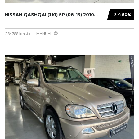
7 490€
NISSAN QASHQAI (J10) 5P (06-13) 2010...
284788 km
MANUAL