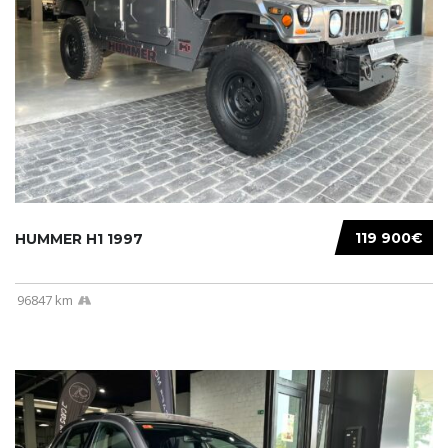
119 900€
HUMMER H1 1997
96847 km