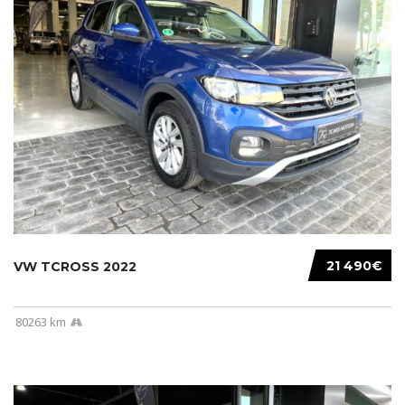
21 490€
VW TCROSS 2022
80263 km