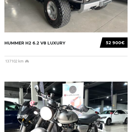
52 900€
HUMMER H2 6.2 V8 LUXURY
137102 km