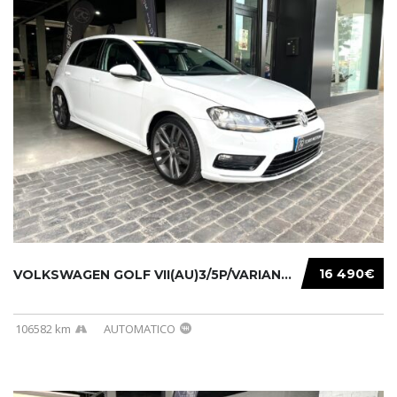
16 490€
VOLKSWAGEN GOLF VII(AU)3/5P/VARIANT(12-16 20...
106582 km
AUTOMATICO