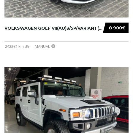
8 900€
VOLKSWAGEN GOLF VII(AU)3/5P/VARIANT(12-16 20...
242281 km
MANUAL