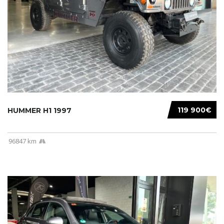
119 900€
HUMMER H1 1997
96847 km