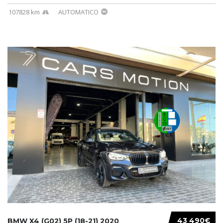
107828 km
AUTOMATICO
43 490€
BMW X4 (G02) 5P (18-21) 2020