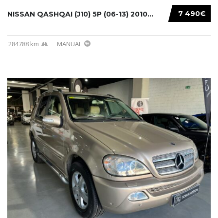
7 490€
NISSAN QASHQAI (J10) 5P (06-13) 2010...
284788 km
MANUAL