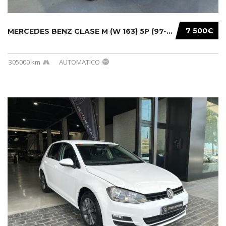
7 500€
MERCEDES BENZ CLASE M (W 163) 5P (97-05) 200...
305000 km
AUTOMATICO