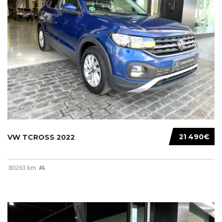
21 490€
VW TCROSS 2022
80263 km