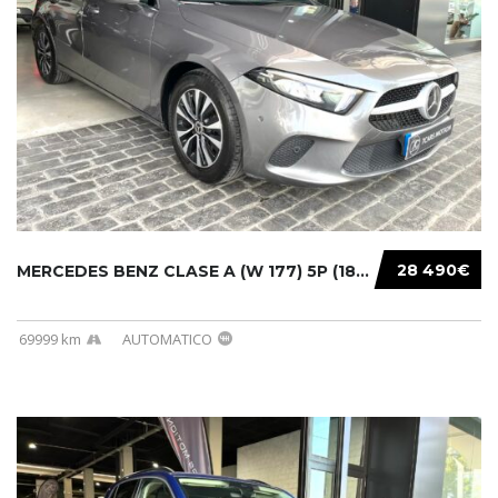
28 490€
MERCEDES BENZ CLASE A (W 177) 5P (18-) 2020....
69999 km
AUTOMATICO