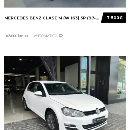
7 500€
MERCEDES BENZ CLASE M (W 163) 5P (97-05) 200...
305000 km
AUTOMATICO