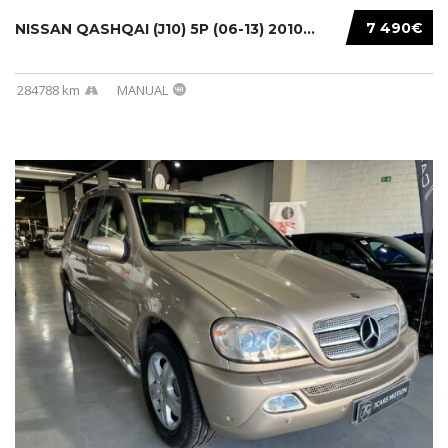
7 490€
NISSAN QASHQAI (J10) 5P (06-13) 2010...
284788 km
MANUAL