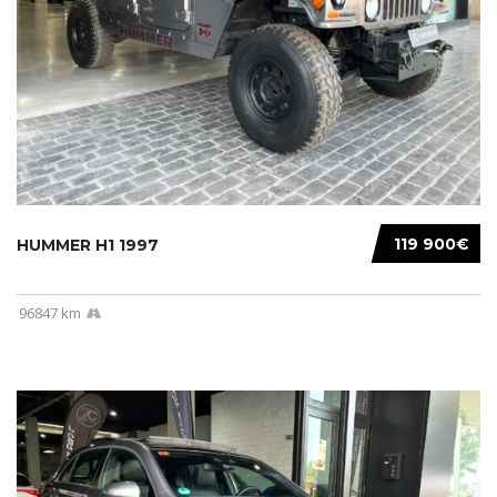
119 900€
HUMMER H1 1997
96847 km