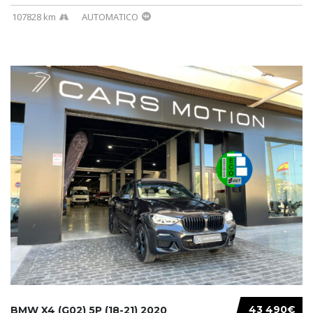
107828 km
AUTOMATICO
43 490€
BMW X4 (G02) 5P (18-21) 2020