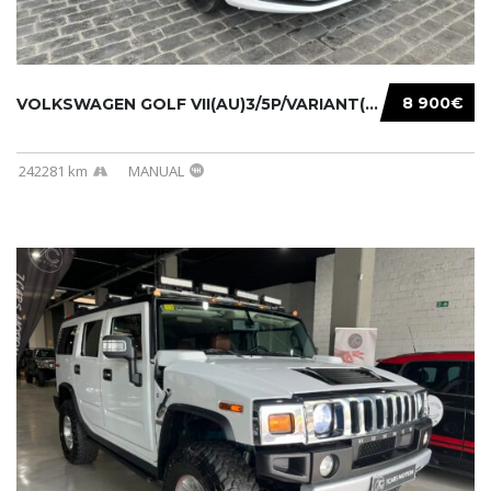
8 900€
VOLKSWAGEN GOLF VII(AU)3/5P/VARIANT(12-16 20...
242281 km
MANUAL