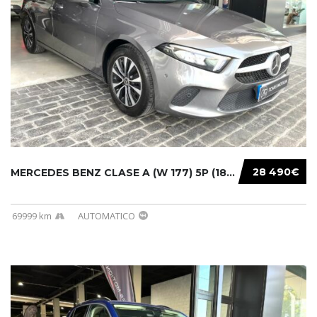
28 490€
MERCEDES BENZ CLASE A (W 177) 5P (18-) 2020....
69999 km
AUTOMATICO