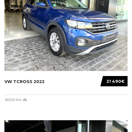
21 490€
VW TCROSS 2022
80263 km