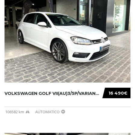
16 490€
VOLKSWAGEN GOLF VII(AU)3/5P/VARIANT(12-16 20...
106582 km
AUTOMATICO