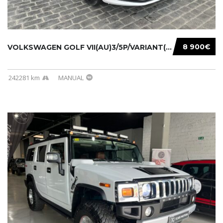
8 900€
VOLKSWAGEN GOLF VII(AU)3/5P/VARIANT(12-16 20...
242281 km
MANUAL