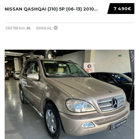
7 490€
NISSAN QASHQAI (J10) 5P (06-13) 2010...
284788 km
MANUAL