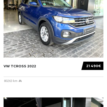
21 490€
VW TCROSS 2022
80263 km