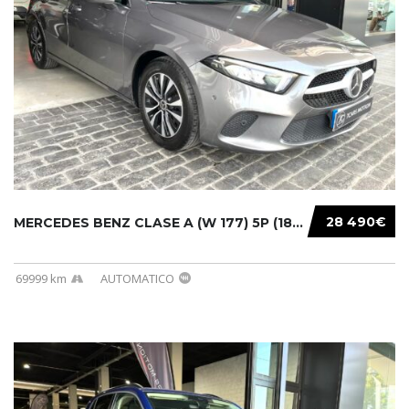
28 490€
MERCEDES BENZ CLASE A (W 177) 5P (18-) 2020....
69999 km
AUTOMATICO