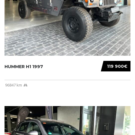
119 900€
HUMMER H1 1997
96847 km