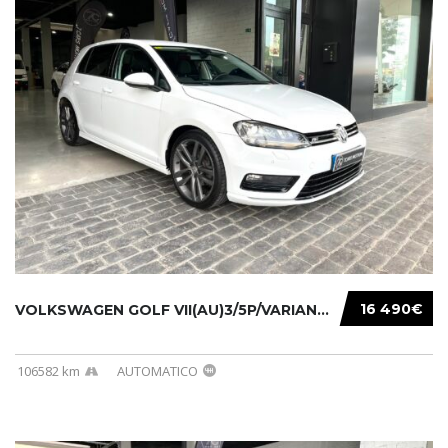
16 490€
VOLKSWAGEN GOLF VII(AU)3/5P/VARIANT(12-16 20...
106582 km
AUTOMATICO