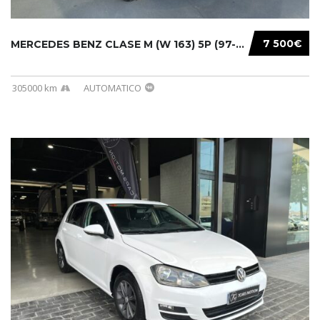
7 500€
MERCEDES BENZ CLASE M (W 163) 5P (97-05) 200...
305000 km
AUTOMATICO