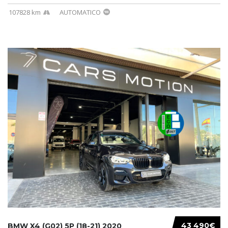
107828 km
AUTOMATICO
43 490€
BMW X4 (G02) 5P (18-21) 2020