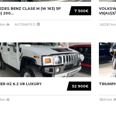
DES BENZ CLASE M (W 163) 5P
VOLKSW
7 500€
) 200...
VII(AU)3
 km
AUTOMATICO
242281 km
R H2 6.2 V8 LUXURY
TRIUMPH
52 900€
 km
8835 km