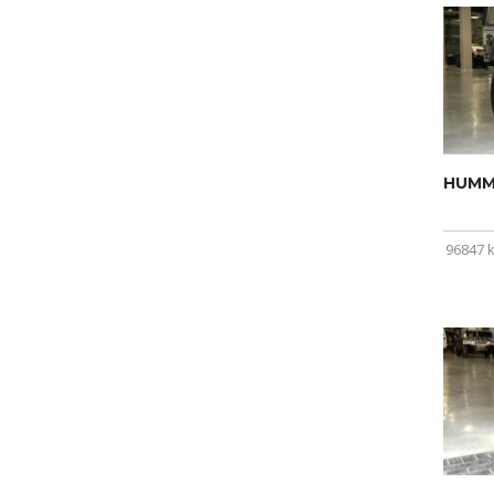
HUMME
96847 