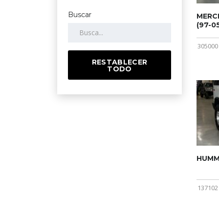
Buscar
MERCE
(97-05
305000
RESTABLECER
TODO
HUMME
137102