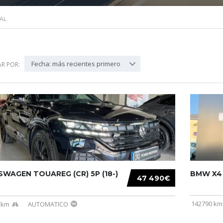
AL
Fecha: más recientes primero
R POR:
WAGEN TOUAREG (CR) 5P (18-)
BMW X4 (
47 490€
142790 km
 km
AUTOMATICO