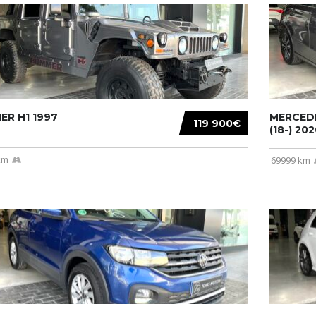
R H1 1997
MERCEDE
119 900€
(18-) 2020
km
69999 km