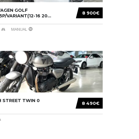
AGEN GOLF
8 900€
/5P/VARIANT(12-16 20...
MANUAL
 STREET TWIN 0
8 490€