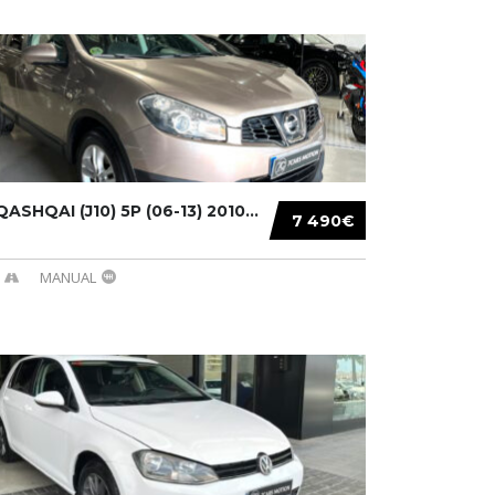
ASHQAI (J10) 5P (06-13) 2010...
7 490€
MANUAL