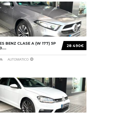
S BENZ CLASE A (W 177) 5P
28 490€
....
AUTOMATICO