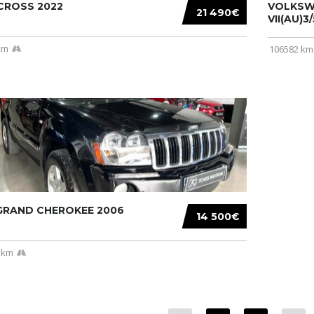
CROSS 2022
VOLKSW
21 490€
VII(AU)3
km
106582 km
 GRAND CHEROKEE 2006
14 500€
 km