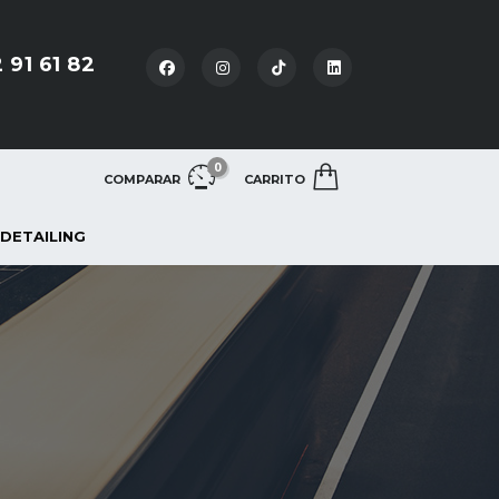
 91 61 82
0
COMPARAR
CARRITO
 DETAILING