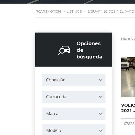
7CARSMOTION
>
LISTINGS
>
S/GUARNECIDOS PIEL PARCI
ORDENA
Opciones
de
búsqueda
Condición
Carrocería
VOLKS
2021...
Marca
107828
Modelo