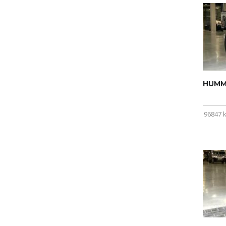
HUMME
96847 