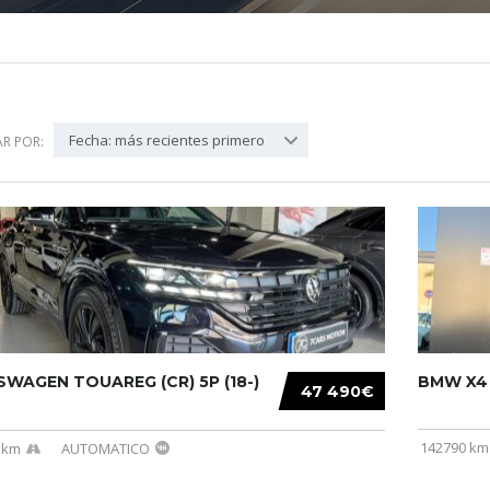
Fecha: más recientes primero
R POR:
WAGEN TOUAREG (CR) 5P (18-)
BMW X4 (
47 490€
142790 km
 km
AUTOMATICO