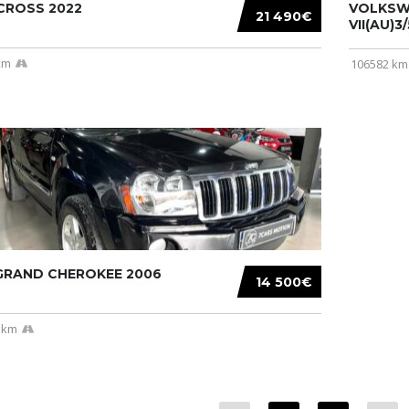
CROSS 2022
VOLKSW
21 490€
VII(AU)3
km
106582 km
 GRAND CHEROKEE 2006
14 500€
 km