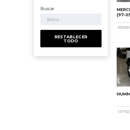
Buscar
MERCE
(97-05
305000
RESTABLECER
TODO
HUMME
137102