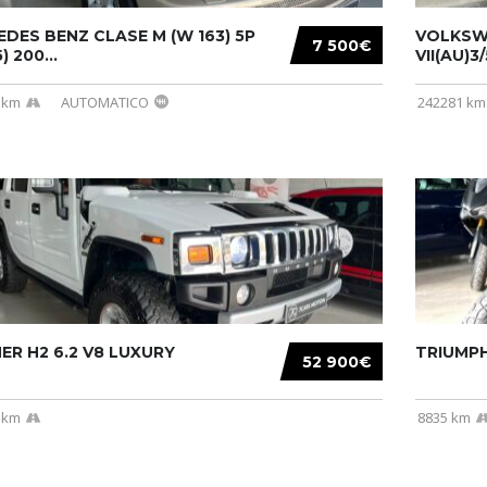
DES BENZ CLASE M (W 163) 5P
VOLKSW
7 500€
) 200...
VII(AU)3
 km
AUTOMATICO
242281 km
R H2 6.2 V8 LUXURY
TRIUMPH
52 900€
 km
8835 km