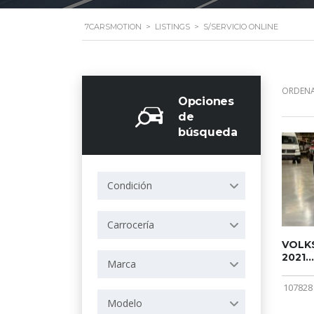
7CARSMOTION
>
LISTINGS
>
S/SERVICIO ONLINE
ORDENA
Opciones
de
búsqueda
Condición
Carrocería
VOLKS
2021...
Marca
107828
Modelo