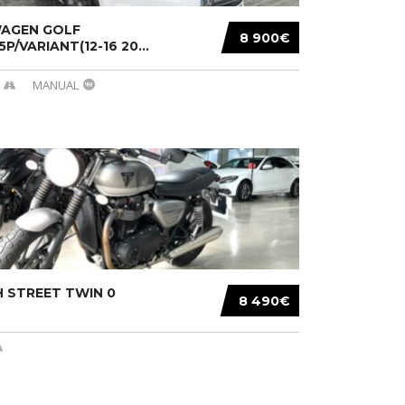
AGEN GOLF
8 900€
/5P/VARIANT(12-16 20...
MANUAL
 STREET TWIN 0
8 490€