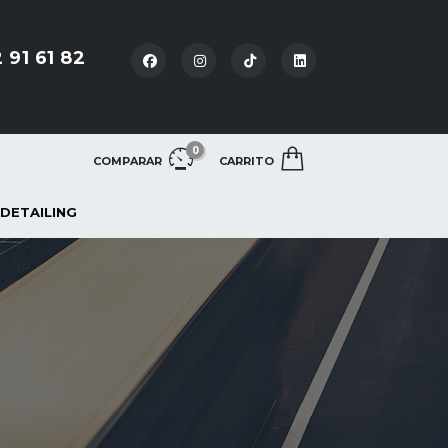
 91 61 82
0
COMPARAR
CARRITO
 DETAILING