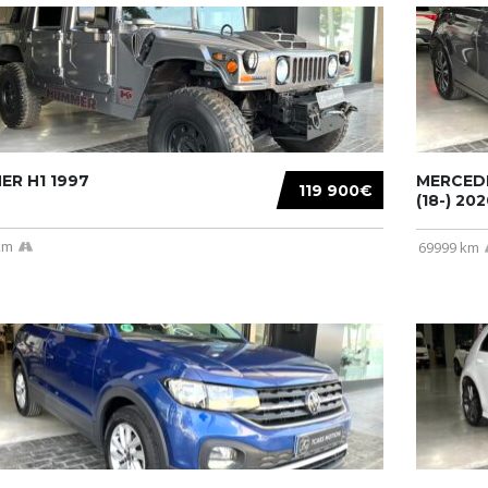
R H1 1997
MERCEDE
119 900€
(18-) 2020
km
69999 km