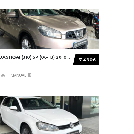
ASHQAI (J10) 5P (06-13) 2010...
7 490€
MANUAL