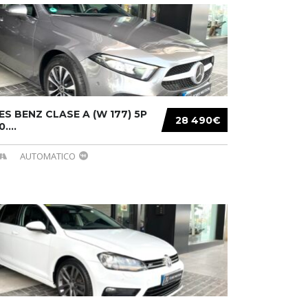
S BENZ CLASE A (W 177) 5P
28 490€
....
AUTOMATICO