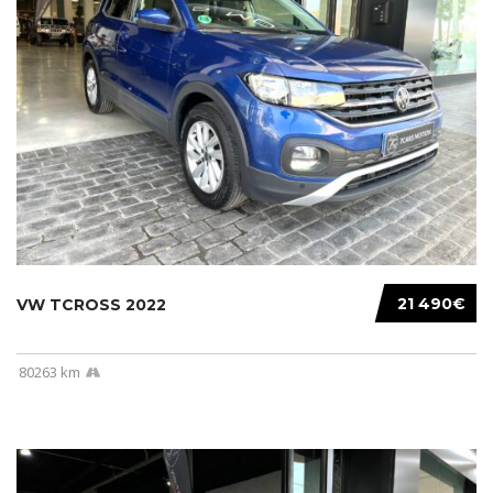
21 490€
VW TCROSS 2022
80263 km