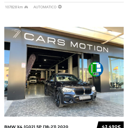
107828 km
AUTOMATICO
43 490€
BMW X4 (G02) 5P (18-21) 2020