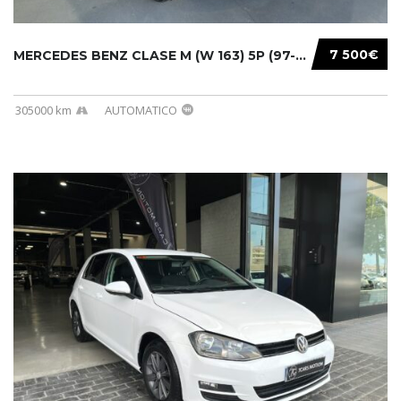
7 500€
MERCEDES BENZ CLASE M (W 163) 5P (97-05) 200...
305000 km
AUTOMATICO