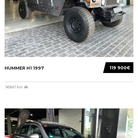
119 900€
HUMMER H1 1997
96847 km