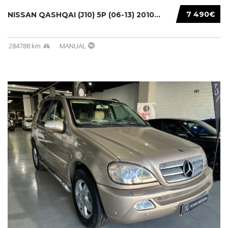
7 490€
NISSAN QASHQAI (J10) 5P (06-13) 2010...
284788 km
MANUAL