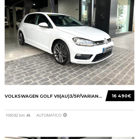
16 490€
VOLKSWAGEN GOLF VII(AU)3/5P/VARIANT(12-16 20...
106582 km
AUTOMATICO