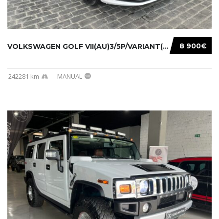
8 900€
VOLKSWAGEN GOLF VII(AU)3/5P/VARIANT(12-16 20...
242281 km
MANUAL