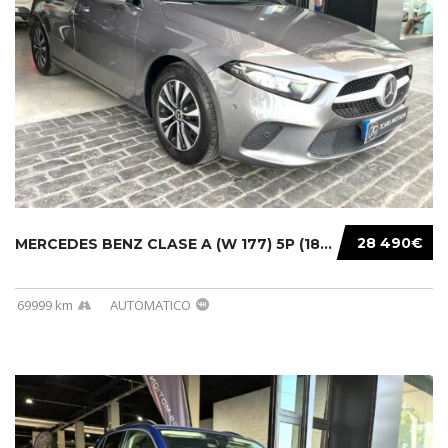
28 490€
MERCEDES BENZ CLASE A (W 177) 5P (18-) 2020....
69999 km
AUTOMATICO