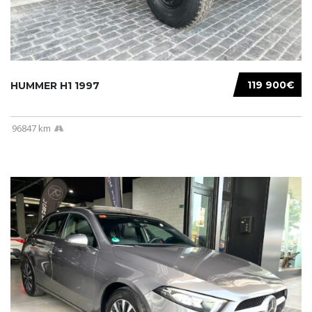
119 900€
HUMMER H1 1997
96847 km