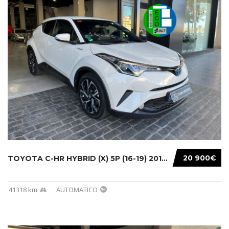
20 900€
TOYOTA C-HR HYBRID (X) 5P (16-19) 2019...
41318 km
AUTOMATICO