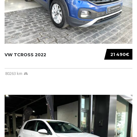
21 490€
VW TCROSS 2022
80263 km