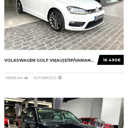
16 490€
VOLKSWAGEN GOLF VII(AU)3/5P/VARIANT(12-16 20...
106582 km
AUTOMATICO