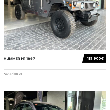
119 900€
HUMMER H1 1997
96847 km