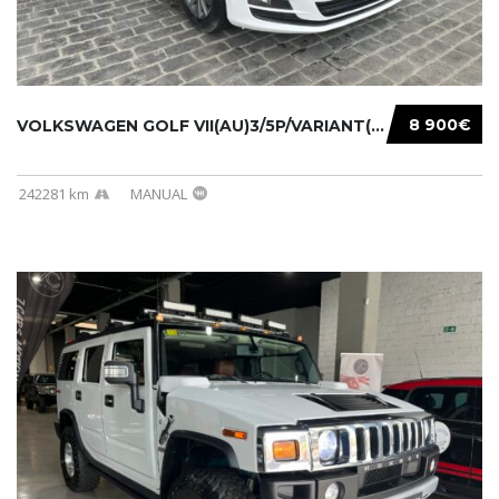
8 900€
VOLKSWAGEN GOLF VII(AU)3/5P/VARIANT(12-16 20...
242281 km
MANUAL