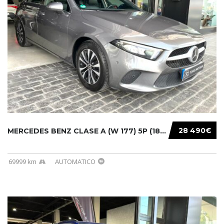
28 490€
MERCEDES BENZ CLASE A (W 177) 5P (18-) 2020....
69999 km
AUTOMATICO