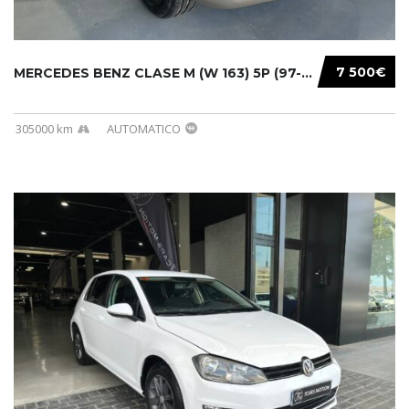
7 500€
MERCEDES BENZ CLASE M (W 163) 5P (97-05) 200...
305000 km
AUTOMATICO