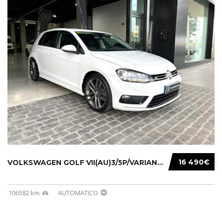
16 490€
VOLKSWAGEN GOLF VII(AU)3/5P/VARIANT(12-16 20...
106582 km
AUTOMATICO