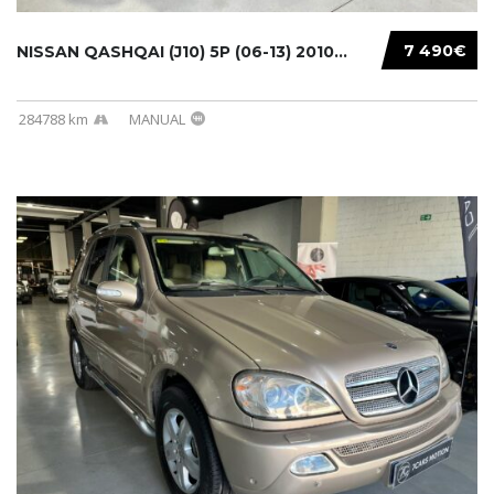
7 490€
NISSAN QASHQAI (J10) 5P (06-13) 2010...
284788 km
MANUAL