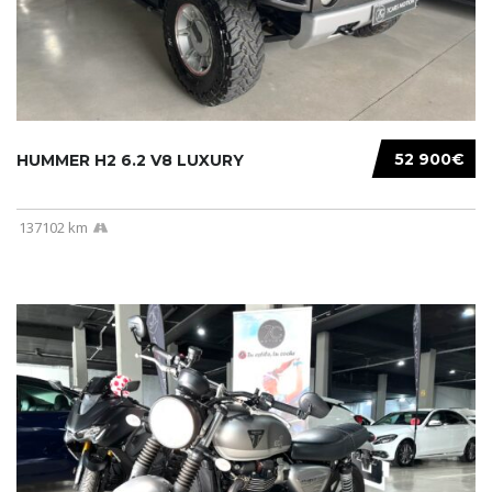
52 900€
HUMMER H2 6.2 V8 LUXURY
137102 km