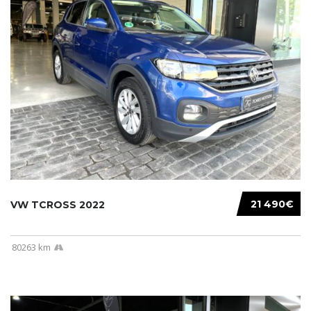
21 490€
VW TCROSS 2022
80263 km