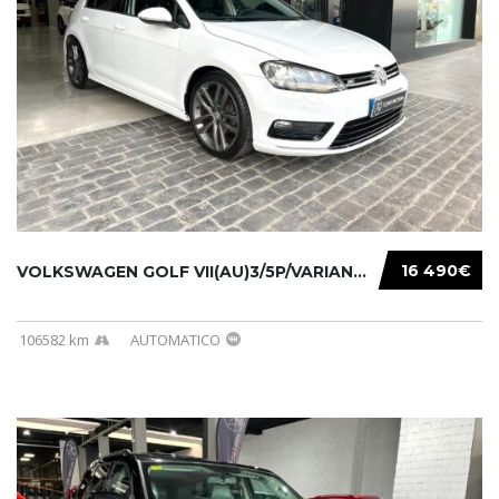
16 490€
VOLKSWAGEN GOLF VII(AU)3/5P/VARIANT(12-16 20...
106582 km
AUTOMATICO