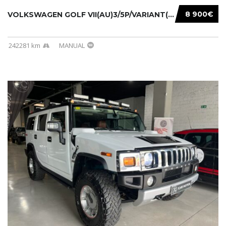
8 900€
VOLKSWAGEN GOLF VII(AU)3/5P/VARIANT(12-16 20...
242281 km
MANUAL