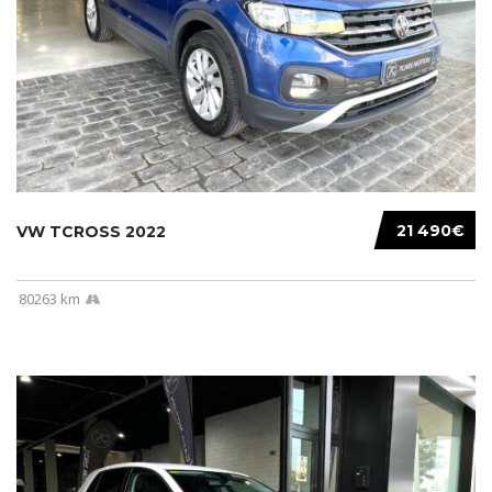
21 490€
VW TCROSS 2022
80263 km