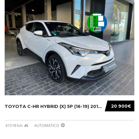
20 900€
TOYOTA C-HR HYBRID (X) 5P (16-19) 2019...
41318 km
AUTOMATICO