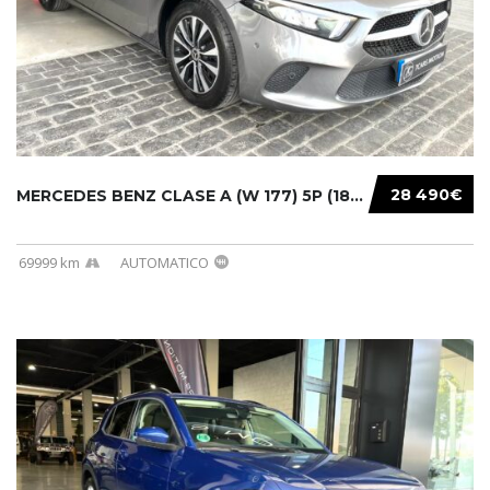
28 490€
MERCEDES BENZ CLASE A (W 177) 5P (18-) 2020....
69999 km
AUTOMATICO