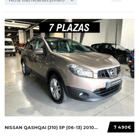
Fecha: más recientes primero
7 490€
NISSAN QASHQAI (J10) 5P (06-13) 2010...