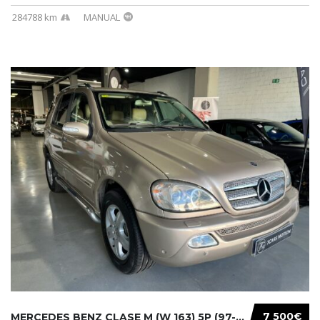
284788 km
MANUAL
7 500€
MERCEDES BENZ CLASE M (W 163) 5P (97-05) 200...