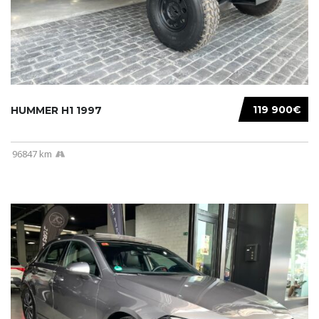
119 900€
HUMMER H1 1997
96847 km