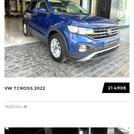
21 490€
VW TCROSS 2022
80263 km