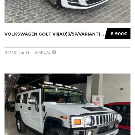
8 900€
VOLKSWAGEN GOLF VII(AU)3/5P/VARIANT(12-16 20...
242281 km
MANUAL