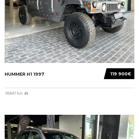
119 900€
HUMMER H1 1997
96847 km