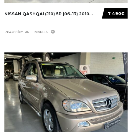
7 490€
NISSAN QASHQAI (J10) 5P (06-13) 2010...
284788 km
MANUAL