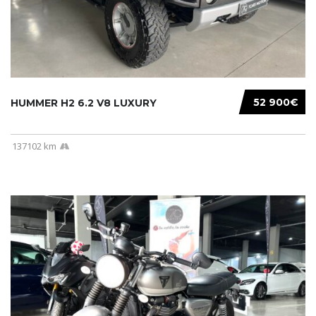
52 900€
HUMMER H2 6.2 V8 LUXURY
137102 km