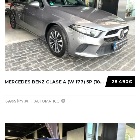
28 490€
MERCEDES BENZ CLASE A (W 177) 5P (18-) 2020....
69999 km
AUTOMATICO