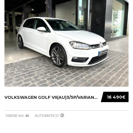
16 490€
VOLKSWAGEN GOLF VII(AU)3/5P/VARIANT(12-16 20...
106582 km
AUTOMATICO