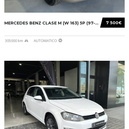
7 500€
MERCEDES BENZ CLASE M (W 163) 5P (97-05) 200...
305000 km
AUTOMATICO