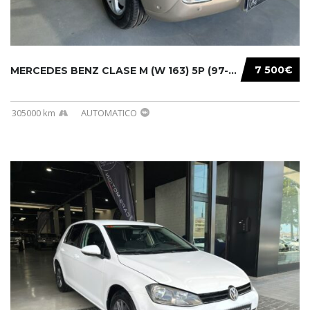
7 500€
MERCEDES BENZ CLASE M (W 163) 5P (97-05) 200...
305000 km
AUTOMATICO