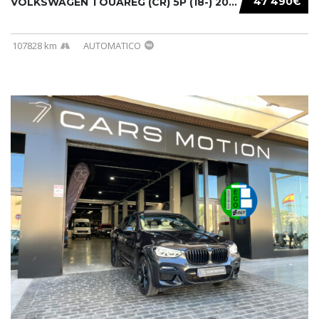
47 490€
VOLKSWAGEN TOUAREG (CR) 5P (18-) 2021...
107828 km
AUTOMATICO