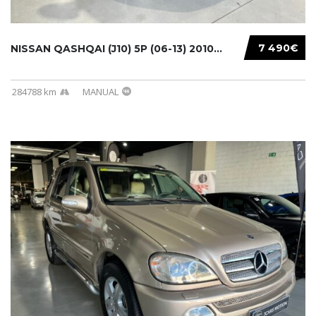
7 490€
NISSAN QASHQAI (J10) 5P (06-13) 2010...
284788 km
MANUAL