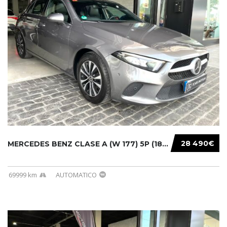
28 490€
MERCEDES BENZ CLASE A (W 177) 5P (18-) 2020....
69999 km
AUTOMATICO