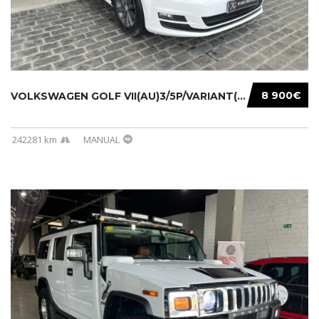
8 900€
VOLKSWAGEN GOLF VII(AU)3/5P/VARIANT(12-16 20...
242281 km
MANUAL