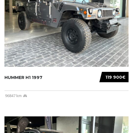
119 900€
HUMMER H1 1997
96847 km