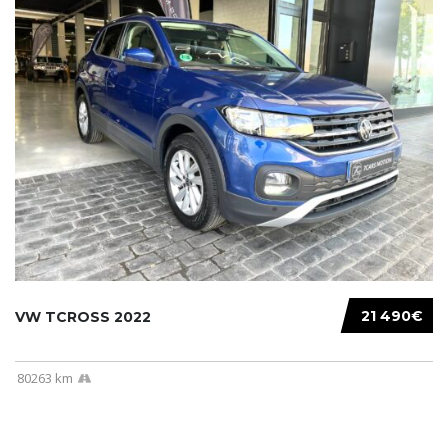
21 490€
VW TCROSS 2022
80263 km