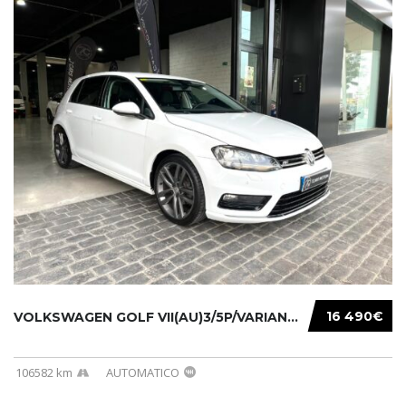
16 490€
VOLKSWAGEN GOLF VII(AU)3/5P/VARIANT(12-16 20...
106582 km
AUTOMATICO