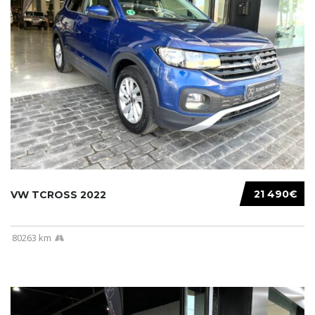
21 490€
VW TCROSS 2022
80263 km