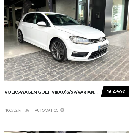
16 490€
VOLKSWAGEN GOLF VII(AU)3/5P/VARIANT(12-16 20...
106582 km
AUTOMATICO