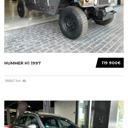
119 900€
HUMMER H1 1997
96847 km