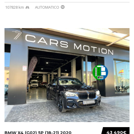
107828 km
AUTOMATICO
43 490€
BMW X4 (G02) 5P (18-21) 2020