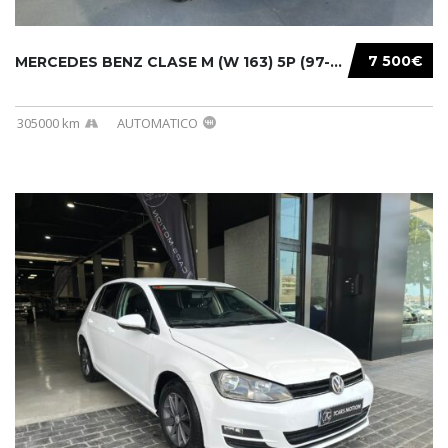
7 500€
MERCEDES BENZ CLASE M (W 163) 5P (97-05) 200...
305000 km
AUTOMATICO