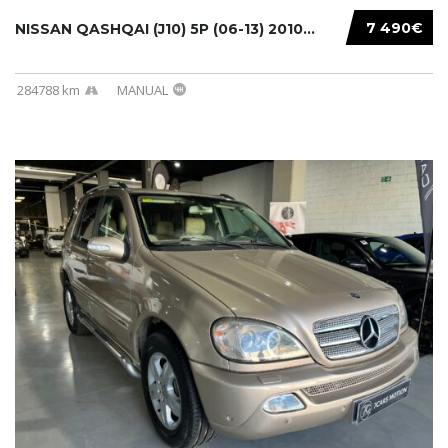
7 490€
NISSAN QASHQAI (J10) 5P (06-13) 2010...
284788 km
MANUAL