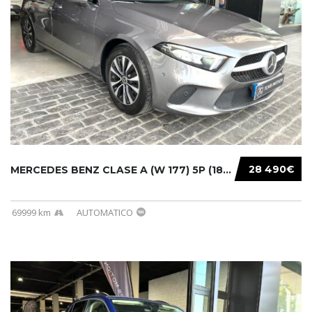
28 490€
MERCEDES BENZ CLASE A (W 177) 5P (18-) 2020....
69999 km
AUTOMATICO