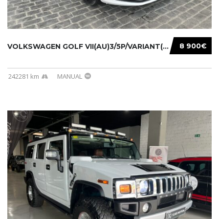
8 900€
VOLKSWAGEN GOLF VII(AU)3/5P/VARIANT(12-16 20...
242281 km
MANUAL