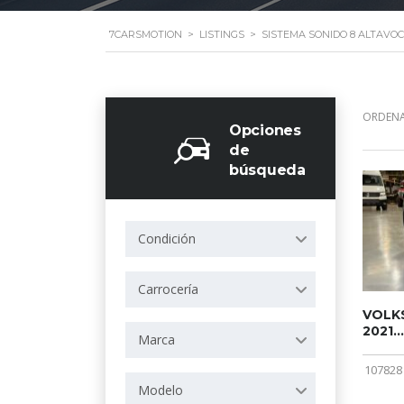
7CARSMOTION
>
LISTINGS
>
SISTEMA SONIDO 8 ALTAVO
ORDENA
Opciones
de
búsqueda
Condición
Carrocería
VOLKS
2021...
Marca
107828
Modelo