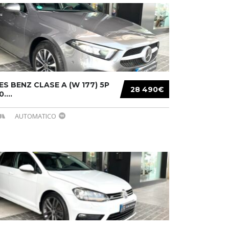
S BENZ CLASE A (W 177) 5P
28 490€
....
AUTOMATICO