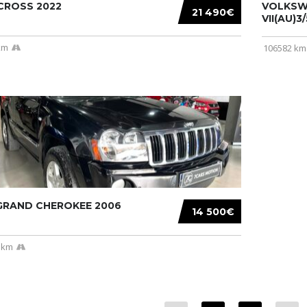
CROSS 2022
VOLKSW
21 490€
VII(AU)3
km
106582 km
 GRAND CHEROKEE 2006
14 500€
 km