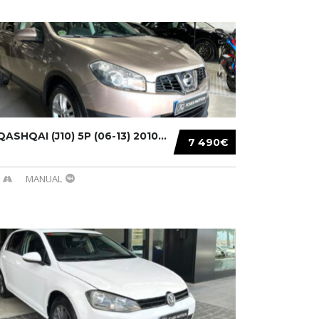
ASHQAI (J10) 5P (06-13) 2010...
7 490€
MANUAL