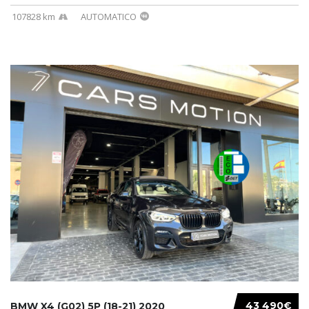
107828 km
AUTOMATICO
43 490€
BMW X4 (G02) 5P (18-21) 2020