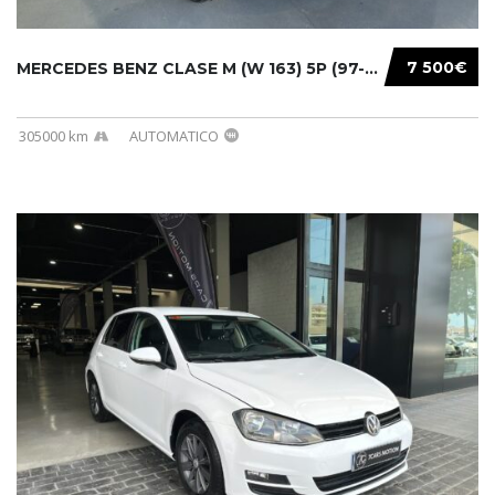
7 500€
MERCEDES BENZ CLASE M (W 163) 5P (97-05) 200...
305000 km
AUTOMATICO