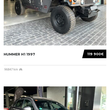
119 900€
HUMMER H1 1997
96847 km