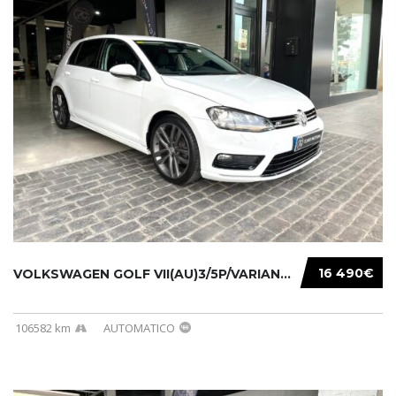
16 490€
VOLKSWAGEN GOLF VII(AU)3/5P/VARIANT(12-16 20...
106582 km
AUTOMATICO