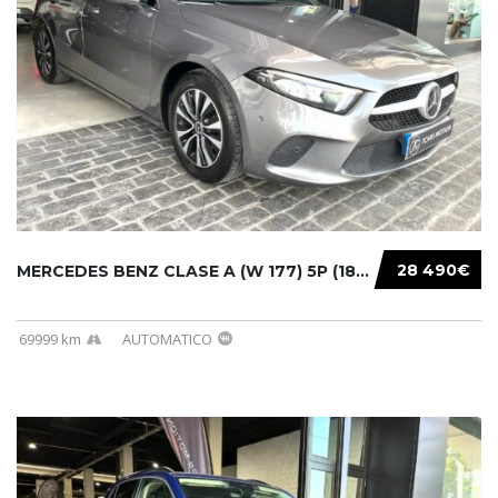
28 490€
MERCEDES BENZ CLASE A (W 177) 5P (18-) 2020....
69999 km
AUTOMATICO