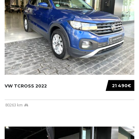
21 490€
VW TCROSS 2022
80263 km