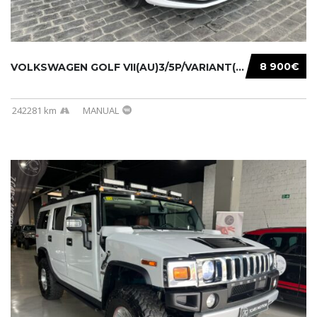
8 900€
VOLKSWAGEN GOLF VII(AU)3/5P/VARIANT(12-16 20...
242281 km
MANUAL