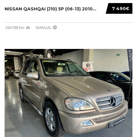
7 490€
NISSAN QASHQAI (J10) 5P (06-13) 2010...
284788 km
MANUAL