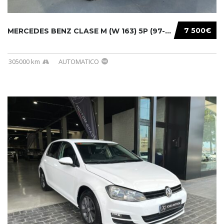
7 500€
MERCEDES BENZ CLASE M (W 163) 5P (97-05) 200...
305000 km
AUTOMATICO