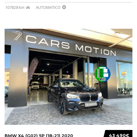
107828 km
AUTOMATICO
43 490€
BMW X4 (G02) 5P (18-21) 2020