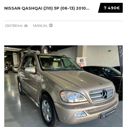
7 490€
NISSAN QASHQAI (J10) 5P (06-13) 2010...
284788 km
MANUAL