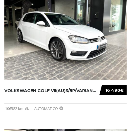
16 490€
VOLKSWAGEN GOLF VII(AU)3/5P/VARIANT(12-16 20...
106582 km
AUTOMATICO