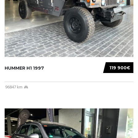
119 900€
HUMMER H1 1997
96847 km