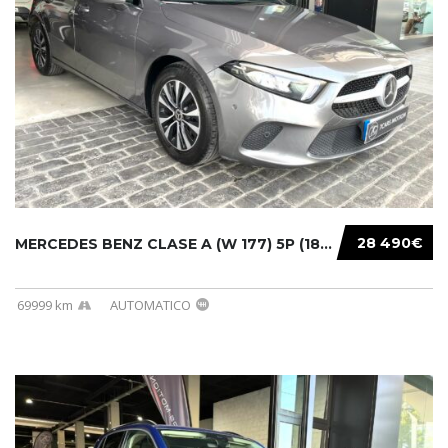
28 490€
MERCEDES BENZ CLASE A (W 177) 5P (18-) 2020....
69999 km
AUTOMATICO