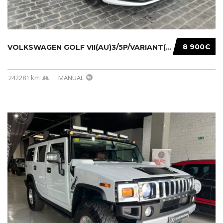
8 900€
VOLKSWAGEN GOLF VII(AU)3/5P/VARIANT(12-16 20...
242281 km
MANUAL