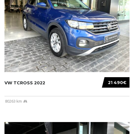
21 490€
VW TCROSS 2022
80263 km