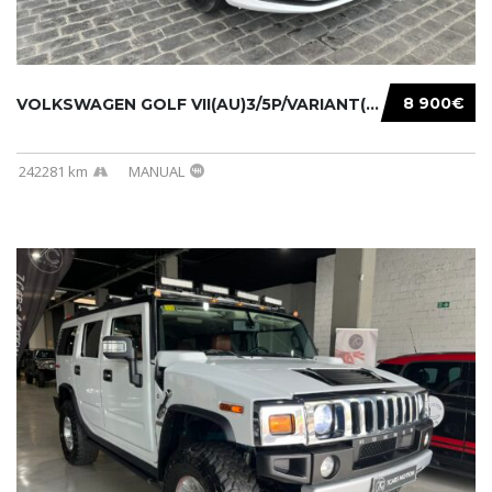
8 900€
VOLKSWAGEN GOLF VII(AU)3/5P/VARIANT(12-16 20...
242281 km
MANUAL