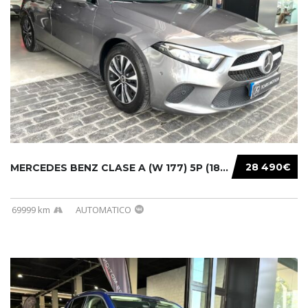
28 490€
MERCEDES BENZ CLASE A (W 177) 5P (18-) 2020....
69999 km
AUTOMATICO