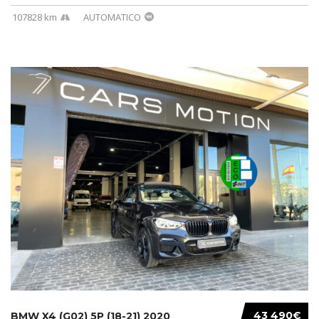
107828 km
AUTOMATICO
43 490€
BMW X4 (G02) 5P (18-21) 2020