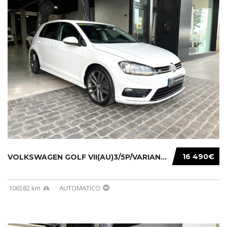
16 490€
VOLKSWAGEN GOLF VII(AU)3/5P/VARIANT(12-16 20...
106582 km
AUTOMATICO