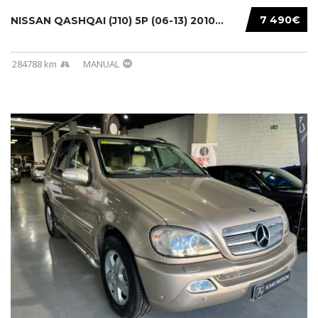
7 490€
NISSAN QASHQAI (J10) 5P (06-13) 2010...
284788 km
MANUAL