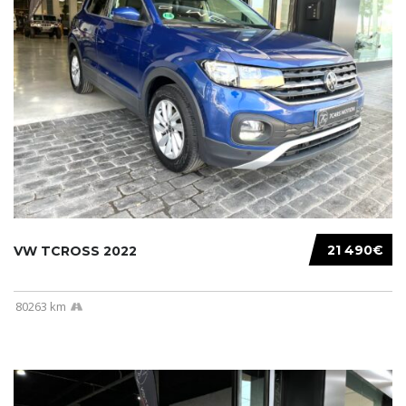
21 490€
VW TCROSS 2022
80263 km