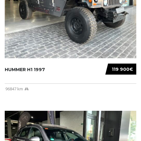
119 900€
HUMMER H1 1997
96847 km