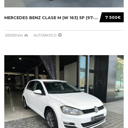
7 500€
MERCEDES BENZ CLASE M (W 163) 5P (97-05) 200...
305000 km
AUTOMATICO