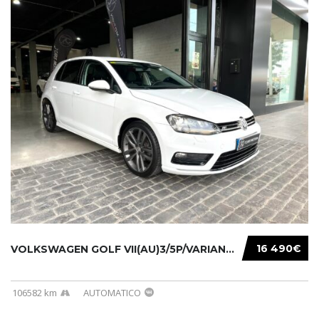
16 490€
VOLKSWAGEN GOLF VII(AU)3/5P/VARIANT(12-16 20...
106582 km
AUTOMATICO