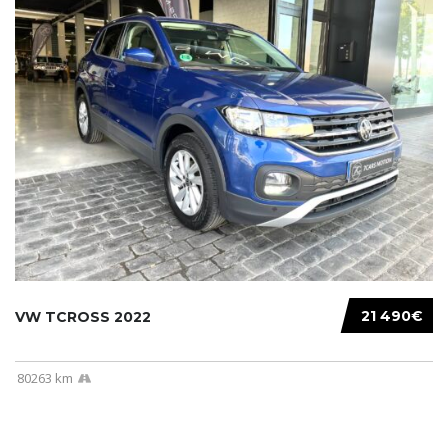
21 490€
VW TCROSS 2022
80263 km