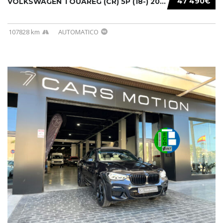
47 490€
VOLKSWAGEN TOUAREG (CR) 5P (18-) 2021...
107828 km
AUTOMATICO