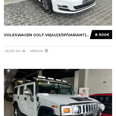
8 900€
VOLKSWAGEN GOLF VII(AU)3/5P/VARIANT(12-16 20...
242281 km
MANUAL