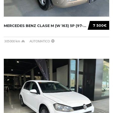
7 500€
MERCEDES BENZ CLASE M (W 163) 5P (97-05) 200...
305000 km
AUTOMATICO