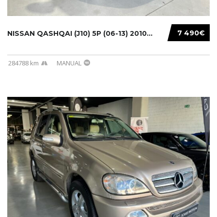
7 490€
NISSAN QASHQAI (J10) 5P (06-13) 2010...
284788 km
MANUAL