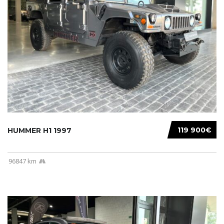
119 900€
HUMMER H1 1997
96847 km