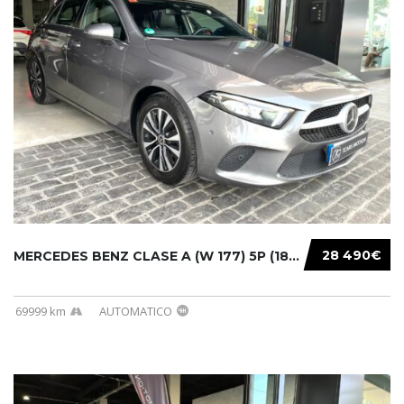
28 490€
MERCEDES BENZ CLASE A (W 177) 5P (18-) 2020....
69999 km
AUTOMATICO