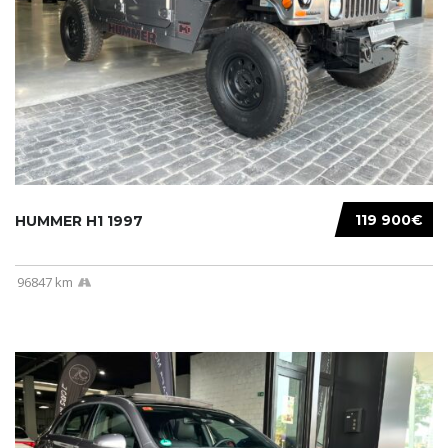
119 900€
HUMMER H1 1997
96847 km