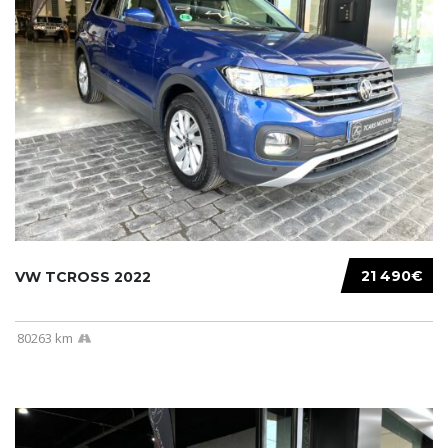
21 490€
VW TCROSS 2022
80263 km