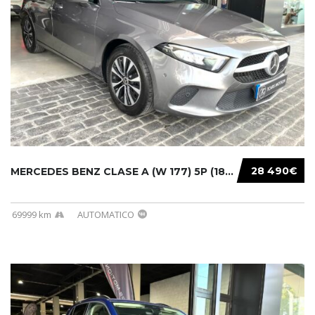
28 490€
MERCEDES BENZ CLASE A (W 177) 5P (18-) 2020....
69999 km
AUTOMATICO