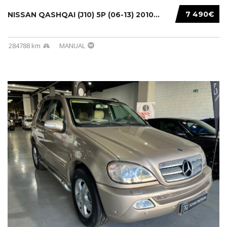
7 490€
NISSAN QASHQAI (J10) 5P (06-13) 2010...
284788 km
MANUAL