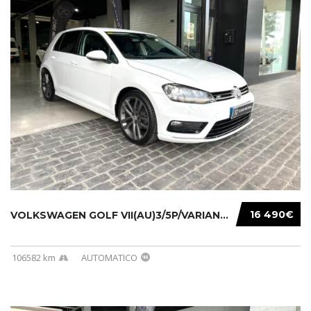
16 490€
VOLKSWAGEN GOLF VII(AU)3/5P/VARIANT(12-16 20...
106582 km
AUTOMATICO