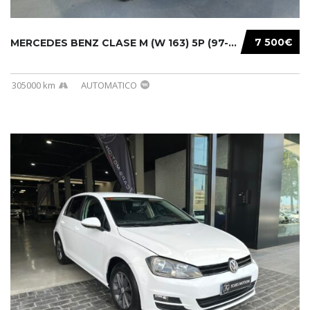
7 500€
MERCEDES BENZ CLASE M (W 163) 5P (97-05) 200...
305000 km
AUTOMATICO