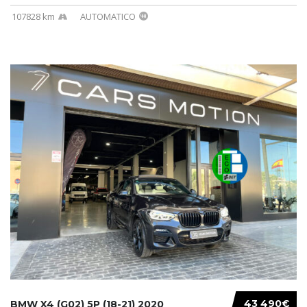
107828 km
AUTOMATICO
43 490€
BMW X4 (G02) 5P (18-21) 2020