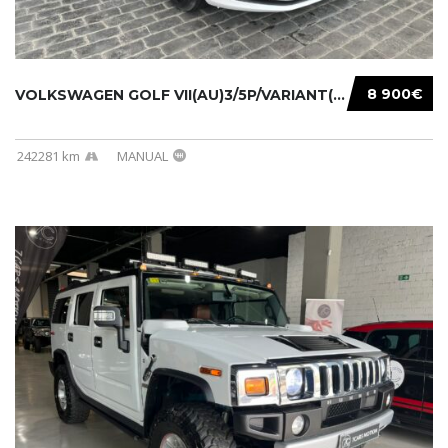
8 900€
VOLKSWAGEN GOLF VII(AU)3/5P/VARIANT(12-16 20...
242281 km
MANUAL