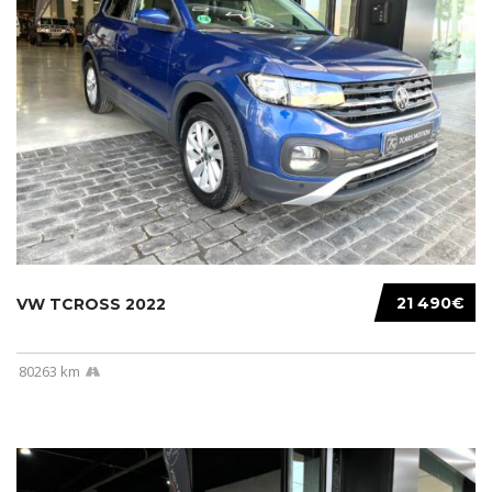
21 490€
VW TCROSS 2022
80263 km