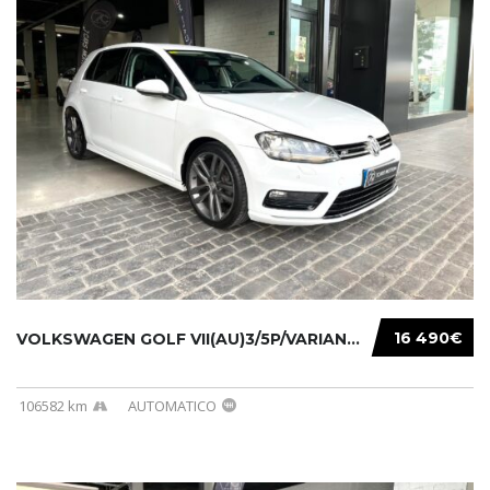
16 490€
VOLKSWAGEN GOLF VII(AU)3/5P/VARIANT(12-16 20...
106582 km
AUTOMATICO