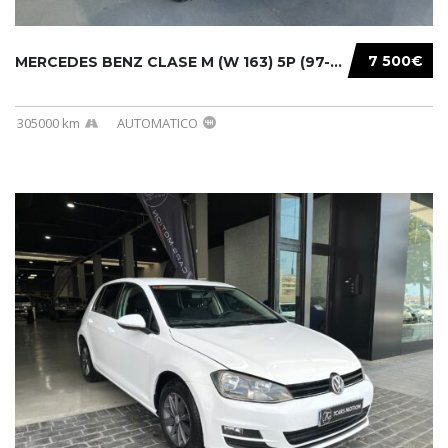
7 500€
MERCEDES BENZ CLASE M (W 163) 5P (97-05) 200...
305000 km
AUTOMATICO