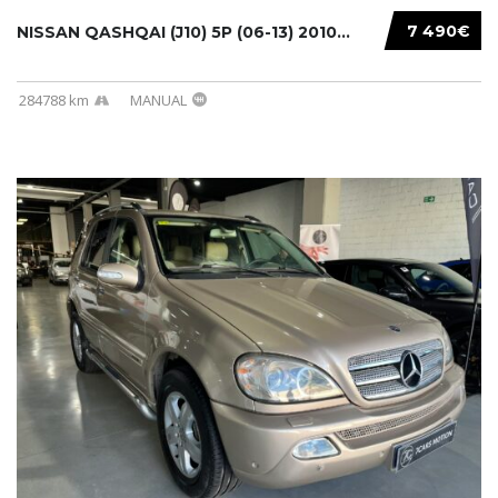
7 490€
NISSAN QASHQAI (J10) 5P (06-13) 2010...
284788 km
MANUAL