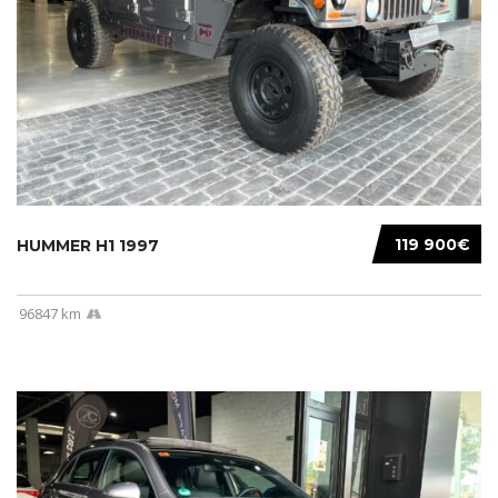
119 900€
HUMMER H1 1997
96847 km