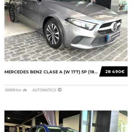
28 490€
MERCEDES BENZ CLASE A (W 177) 5P (18-) 2020....
69999 km
AUTOMATICO