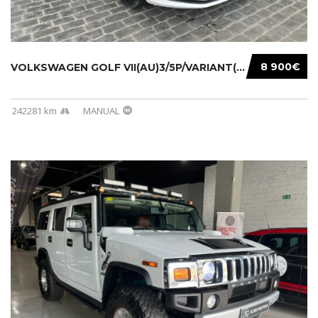
8 900€
VOLKSWAGEN GOLF VII(AU)3/5P/VARIANT(12-16 20...
242281 km
MANUAL