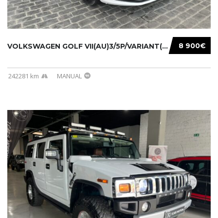
8 900€
VOLKSWAGEN GOLF VII(AU)3/5P/VARIANT(12-16 20...
242281 km
MANUAL