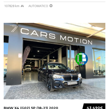
107828 km
AUTOMATICO
43 490€
BMW X4 (G02) 5P (18-21) 2020