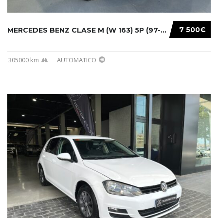
7 500€
MERCEDES BENZ CLASE M (W 163) 5P (97-05) 200...
305000 km
AUTOMATICO