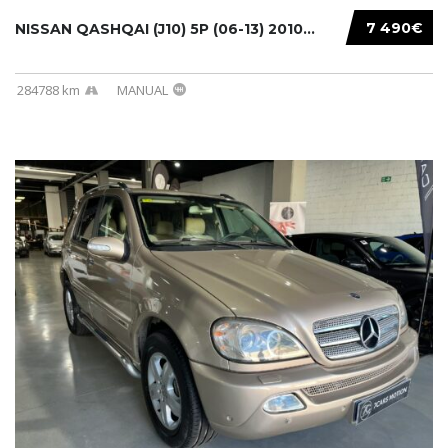
7 490€
NISSAN QASHQAI (J10) 5P (06-13) 2010...
284788 km
MANUAL