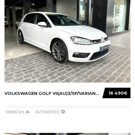
16 490€
VOLKSWAGEN GOLF VII(AU)3/5P/VARIANT(12-16 20...
106582 km
AUTOMATICO