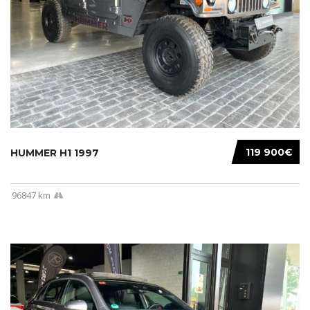
119 900€
HUMMER H1 1997
96847 km