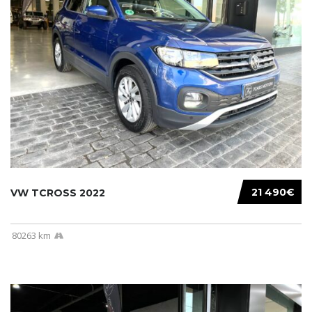
21 490€
VW TCROSS 2022
80263 km