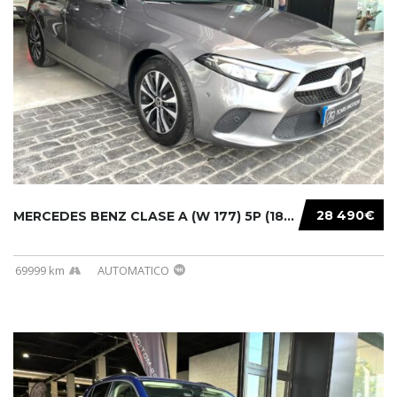
28 490€
MERCEDES BENZ CLASE A (W 177) 5P (18-) 2020....
69999 km
AUTOMATICO