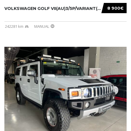
8 900€
VOLKSWAGEN GOLF VII(AU)3/5P/VARIANT(12-16 20...
242281 km
MANUAL