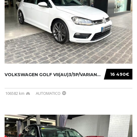
16 490€
VOLKSWAGEN GOLF VII(AU)3/5P/VARIANT(12-16 20...
106582 km
AUTOMATICO