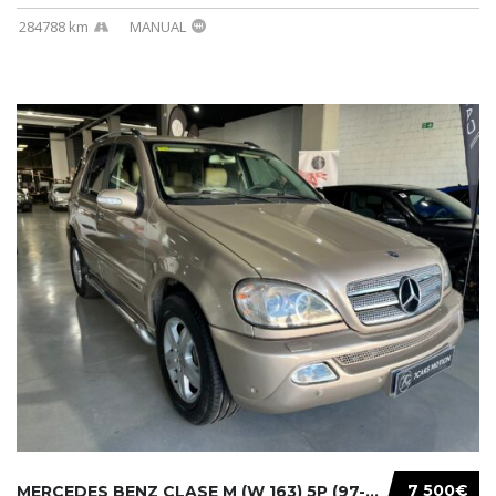
284788 km
MANUAL
7 500€
MERCEDES BENZ CLASE M (W 163) 5P (97-05) 200...