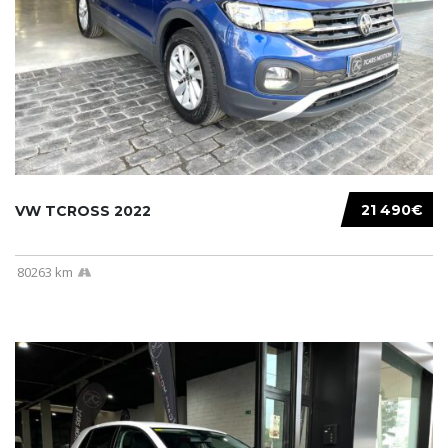
21 490€
VW TCROSS 2022
80263 km