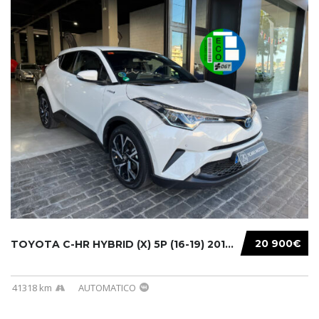
20 900€
TOYOTA C-HR HYBRID (X) 5P (16-19) 2019...
41318 km
AUTOMATICO