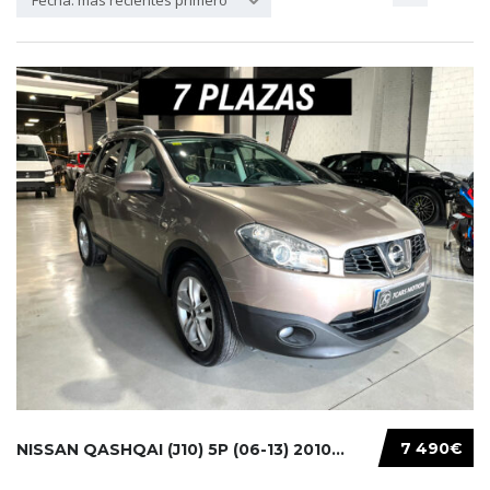
Fecha: más recientes primero
7 490€
NISSAN QASHQAI (J10) 5P (06-13) 2010...