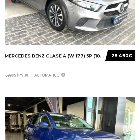
28 490€
MERCEDES BENZ CLASE A (W 177) 5P (18-) 2020....
69999 km
AUTOMATICO