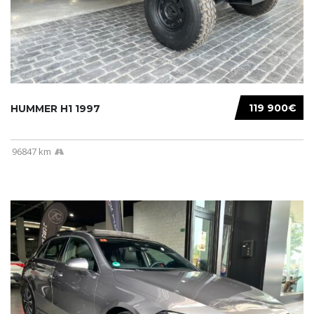
119 900€
HUMMER H1 1997
96847 km