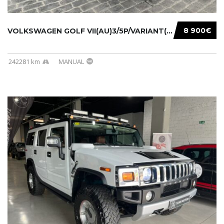
8 900€
VOLKSWAGEN GOLF VII(AU)3/5P/VARIANT(12-16 20...
242281 km
MANUAL