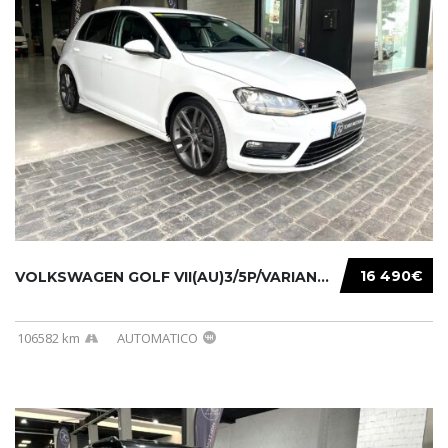
16 490€
VOLKSWAGEN GOLF VII(AU)3/5P/VARIANT(12-16 20...
106582 km
AUTOMATICO