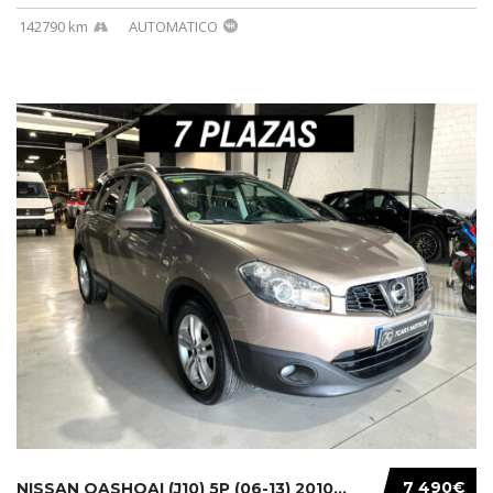
142790 km
AUTOMATICO
7 490€
NISSAN QASHQAI (J10) 5P (06-13) 2010...