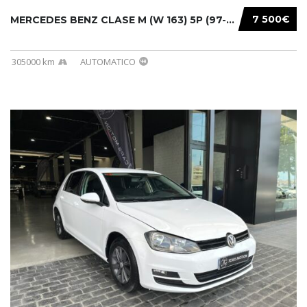
7 500€
MERCEDES BENZ CLASE M (W 163) 5P (97-05) 200...
305000 km
AUTOMATICO