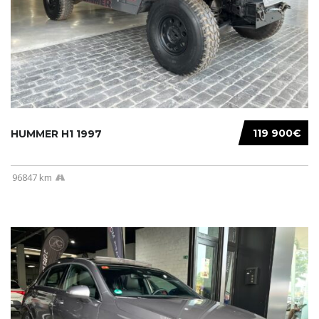
119 900€
HUMMER H1 1997
96847 km