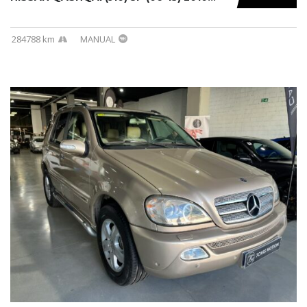
284788 km
MANUAL