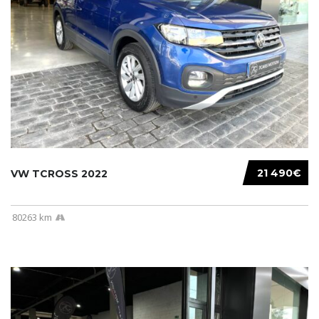
21 490€
VW TCROSS 2022
80263 km