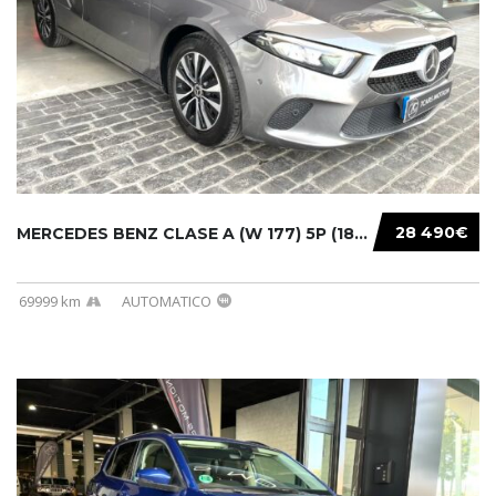
28 490€
MERCEDES BENZ CLASE A (W 177) 5P (18-) 2020....
69999 km
AUTOMATICO