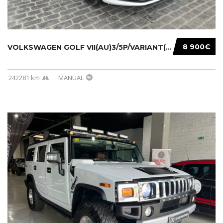
8 900€
VOLKSWAGEN GOLF VII(AU)3/5P/VARIANT(12-16 20...
242281 km
MANUAL