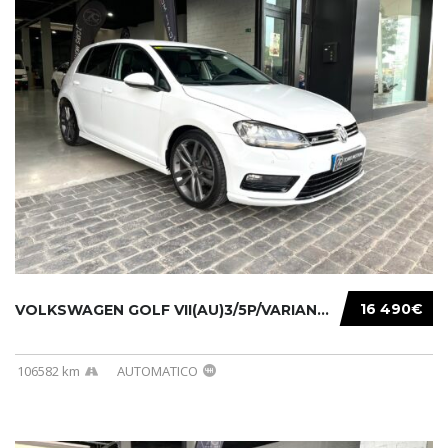
16 490€
VOLKSWAGEN GOLF VII(AU)3/5P/VARIANT(12-16 20...
106582 km
AUTOMATICO