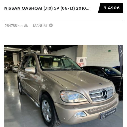
7 490€
NISSAN QASHQAI (J10) 5P (06-13) 2010...
284788 km
MANUAL