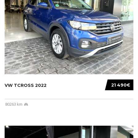
21 490€
VW TCROSS 2022
80263 km