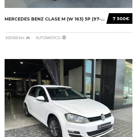
7 500€
MERCEDES BENZ CLASE M (W 163) 5P (97-05) 200...
305000 km
AUTOMATICO