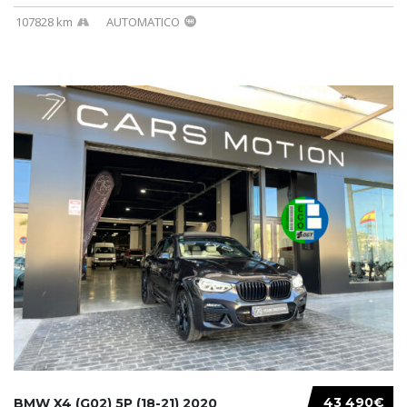
107828 km
AUTOMATICO
43 490€
BMW X4 (G02) 5P (18-21) 2020