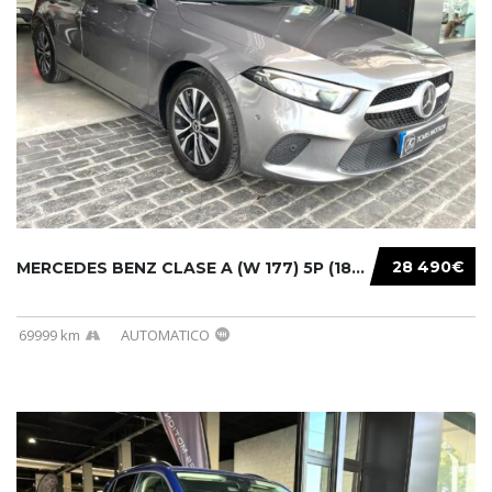
28 490€
MERCEDES BENZ CLASE A (W 177) 5P (18-) 2020....
69999 km
AUTOMATICO