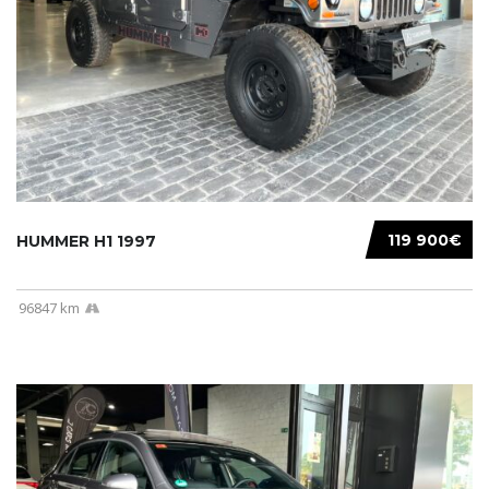
119 900€
HUMMER H1 1997
96847 km