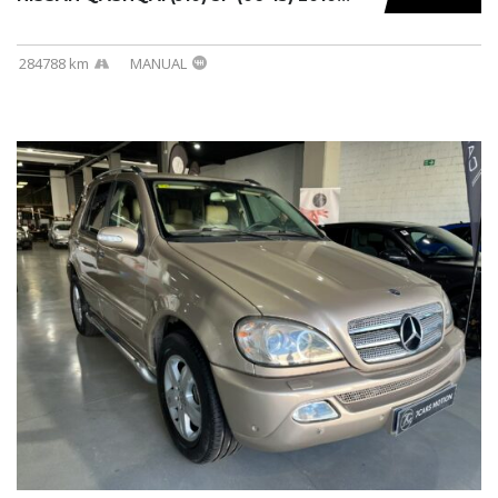
284788 km
MANUAL