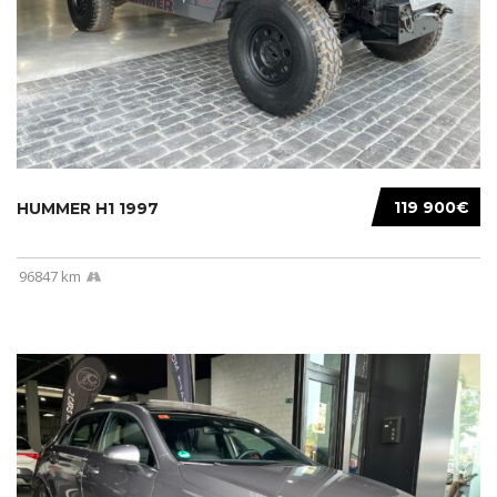
119 900€
HUMMER H1 1997
96847 km