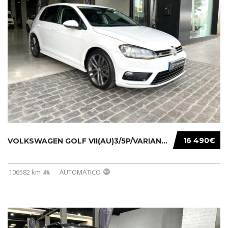
16 490€
VOLKSWAGEN GOLF VII(AU)3/5P/VARIANT(12-16 20...
106582 km
AUTOMATICO