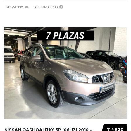
142790 km
AUTOMATICO
7 490€
NISSAN QASHQAI (J10) 5P (06-13) 2010...