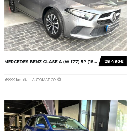
28 490€
MERCEDES BENZ CLASE A (W 177) 5P (18-) 2020....
69999 km
AUTOMATICO