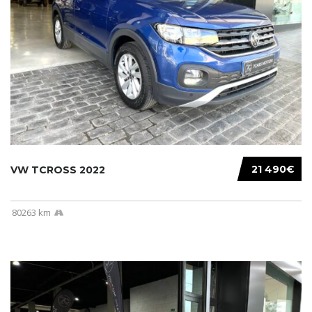
21 490€
VW TCROSS 2022
80263 km