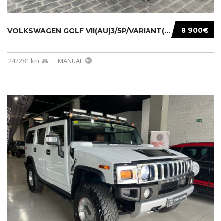
8 900€
VOLKSWAGEN GOLF VII(AU)3/5P/VARIANT(12-16 20...
242281 km
MANUAL