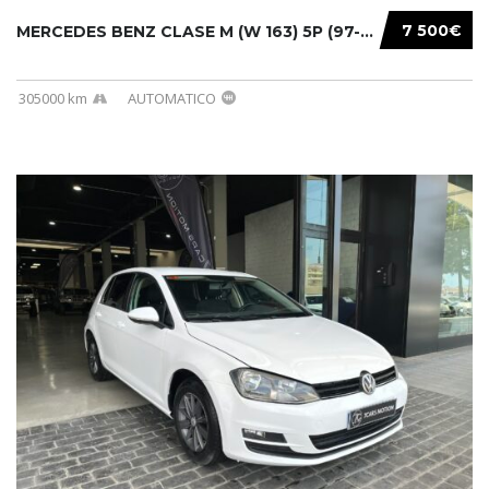
7 500€
MERCEDES BENZ CLASE M (W 163) 5P (97-05) 200...
305000 km
AUTOMATICO