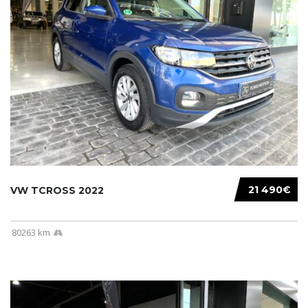
21 490€
VW TCROSS 2022
80263 km