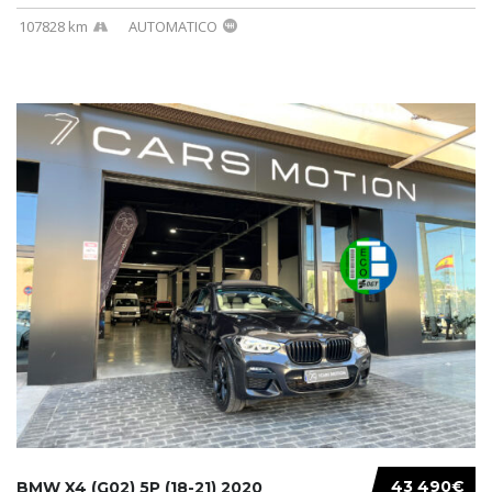
107828 km
AUTOMATICO
43 490€
BMW X4 (G02) 5P (18-21) 2020