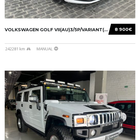
8 900€
VOLKSWAGEN GOLF VII(AU)3/5P/VARIANT(12-16 20...
242281 km
MANUAL