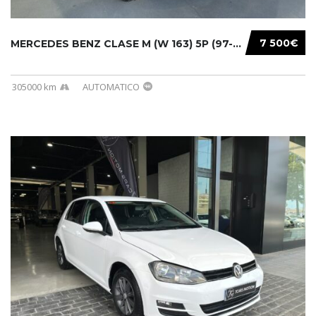
7 500€
MERCEDES BENZ CLASE M (W 163) 5P (97-05) 200...
305000 km
AUTOMATICO