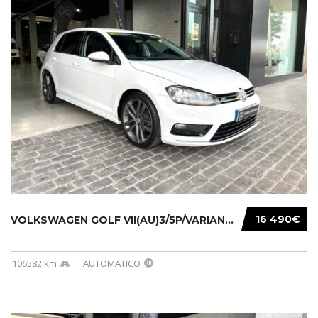
16 490€
VOLKSWAGEN GOLF VII(AU)3/5P/VARIANT(12-16 20...
106582 km
AUTOMATICO