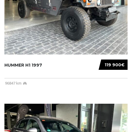
119 900€
HUMMER H1 1997
96847 km