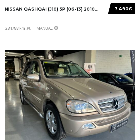
7 490€
NISSAN QASHQAI (J10) 5P (06-13) 2010...
284788 km
MANUAL