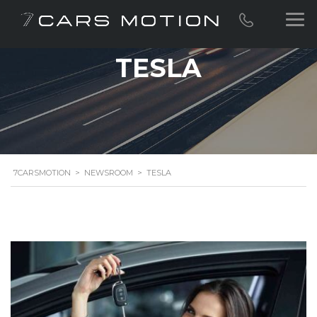
TESLA
7CARSMOTION
>
NEWSROOM
>
TESLA