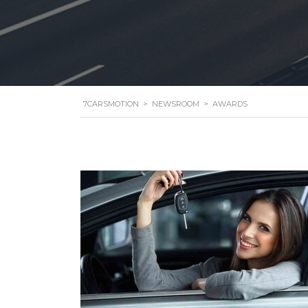
7CARSMOTION
>
NEWSROOM
>
AWARDS