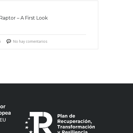
Raptor – A First Look
5
No hay comentarios