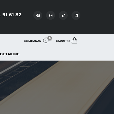
 91 61 82
0
COMPARAR
CARRITO
 DETAILING