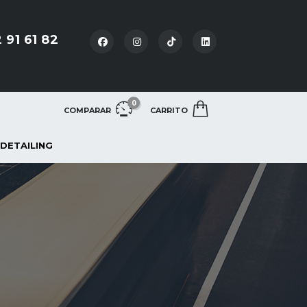
 91 61 82
0
COMPARAR
CARRITO
 DETAILING