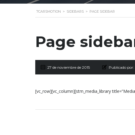
7CARSMOTION
>
SIDEBARS
>
PAGE SIDEBAR
Page sideba
27 de noviembre de 2015
Publicado por:
[vc_row][vc_column][stm_media_library title=”Med