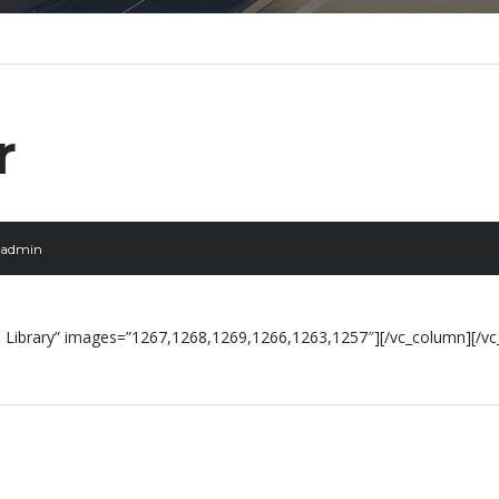
r
admin
ia Library” images=”1267,1268,1269,1266,1263,1257″][/vc_column][/v